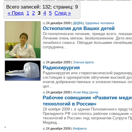
Всего записей: 132; страниц: 9
« Пред
1
2
3
4
5
След »
24 декабря 2009 |
ДКДМЦ Здоровье человека
Остеопатия для Ваших детей
Остеопатическое лечение, прежде всего, показан
Лечение очень мягкое, безболезненное. Дети ин
лечебного сеанса. Обладая большими лечебными
сотруднича...
24 декабря 2009 |
Златые врата
Радиохирургия
Радиохирургия или стереотаксической радиохиру
состоящая в однократном облучении высокой до
очагов доброкачественных и злокачественных оп
цел...
24 декабря 2009 |
Атом-Мед Центр
Рабочее совещание «Развитие мед
технологий в России»
19 ноября 2009 г. в здании Полномочного предс
Президенте РФ состоялось рабочее совещание 
технологий в России» под патронатом Супруги 
Медвед...
24 декабря 2009 |
Инфанта