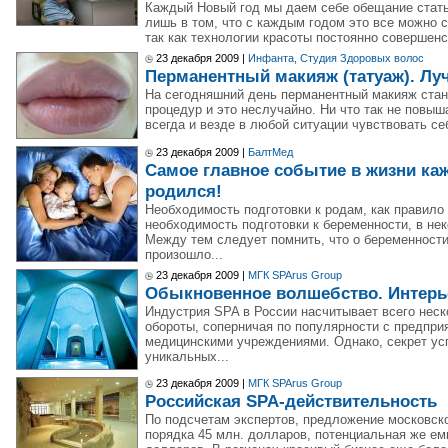
Каждый Новый год мы даем себе обещание стать
лишь в том, что с каждым годом это все можно 
так как технологии красоты постоянно совершенст
23 декабря 2009 |
Инфанта, Студия Здоровых волос
Перманентный макияж (татуаж). Лу
На сегодняшний день перманентный макияж стан
процедур и это неслучайно. Ни что так не повы
всегда и везде в любой ситуации чувствовать се
23 декабря 2009 |
БалтМед
Самое главное событие в жизни кажд
родился!
Необходимость подготовки к родам, как правило
необходимость подготовки к беременности, в не
Между тем следует помнить, что о беременности 
произошло...
23 декабря 2009 |
МГК SPArus Group
Обыкновенное волшебство. Интерье
Индустрия SPA в России насчитывает всего неско
обороты, соперничая по популярности с предпри
медицинскими учреждениями. Однако, секрет усп
уникальных...
23 декабря 2009 |
МГК SPArus Group
Российская SPA-действительность
По подсчетам экспертов, предложение московско
порядка 45 млн. долларов, потенциальная же емк