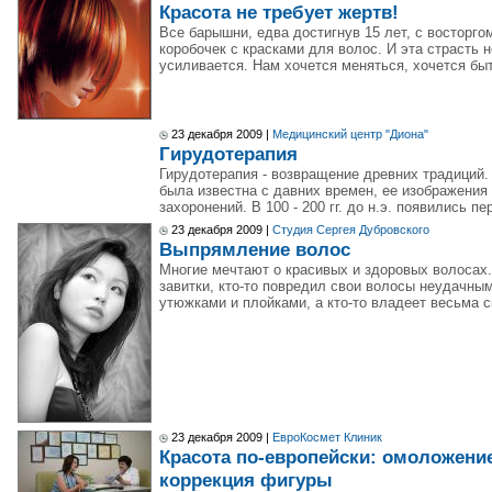
Красота не требует жертв!
Все барышни, едва достигнув 15 лет, с восторг
коробочек с красками для волос. И эта страсть н
усиливается. Нам хочется меняться, хочется б
23 декабря 2009 |
Медицинский центр "Диона"
Гирудотерапия
Гирудотерапия - возвращение древних традиций. 
была известна с давних времен, ее изображения
захоронений. В 100 - 200 гг. до н.э. появились п
23 декабря 2009 |
Студия Сергея Дубровского
Выпрямление волос
Многие мечтают о красивых и здоровых волосах
завитки, кто-то повредил свои волосы неудачны
утюжками и плойками, а кто-то владеет весьма с
23 декабря 2009 |
ЕвроКосмет Клиник
Красота по-европейски: омоложение
коррекция фигуры