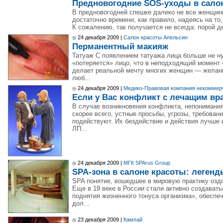
Предновогодние SOS-уходы в сало
В предновогодней спешке далеко не все женщин
достаточно времени, как правило, надеясь на то
К сожалению, так получается не всегда: порой д
24 декабря 2009 |
Салон красоты Апельсин
Перманентный макияж
Татуаж С появлением татуажа лица больше не ну
«потеряется» лицо, что в неподходящий момент 
делает реальной мечту многих женщин — желани
люб...
24 декабря 2009 |
Медико-Правовая компания некоммерч
Если у Вас конфликт с лечащим в
В случае возникновения конфликта, непониман
скорее всего, устные просьбы, угрозы, требован
подействуют. Их бездействие и действия лучше 
ЛП...
24 декабря 2009 |
МГК SPArus Group
SPA-зона в салоне красоты: легенд
SPA понятие, вошедшее в мировую практику оздо
Еще в 19 веке в России стали активно создават
поднятия жизненного тонуса организма», обеспе
дол...
23 декабря 2009 |
Кампай