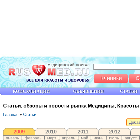
Клиники
С
КОНСУЛЬТАЦИИ
ОБЪЯВЛЕНИЯ
СТАТЬИ
Статьи, обзоры и новости рынка Медицины, Красоты
Главная
»
Статьи
Добав
2009
2010
2011
2012
январь
февраль
март
апрель
май
июнь
июль
август