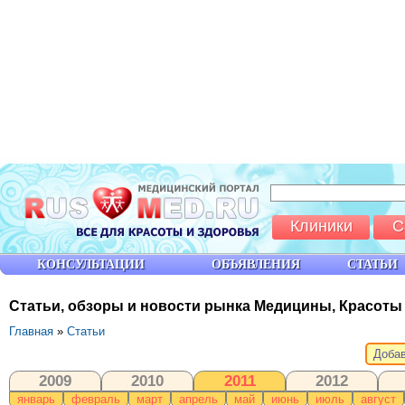
Клиники
С
КОНСУЛЬТАЦИИ
ОБЪЯВЛЕНИЯ
СТАТЬИ
Статьи, обзоры и новости рынка Медицины, Красоты
Главная
»
Статьи
Добав
2009
2010
2011
2012
январь
февраль
март
апрель
май
июнь
июль
август