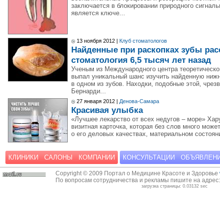
заключается в блокировании природного сигналь
является ключе...
13 ноября 2012 |
Клуб стоматологов
Найденные при раскопках зубы рас
стоматология 6,5 тысяч лет назад
Ученым из Международного центра теоретическо
выпал уникальный шанс изучить найденную ниж
в одном из зубов. Находки, подобные этой, чрез
Бернарди...
27 января 2012 |
Денова-Самара
Красивая улыбка
«Лучшее лекарство от всех недугов – море» Хар
визитная карточка, которая без слов много может
о его деловых качествах, материальном состоян
КЛИНИКИ
САЛОНЫ
КОМПАНИИ
КОНСУЛЬТАЦИИ
ОБЪЯВЛЕН
Copyright © 2009 Портал о Медицине Красоте и Здоровье
По вопросам сотрудничества и рекламы пишите на адрес
загрузка страницы: 0.03132 sec