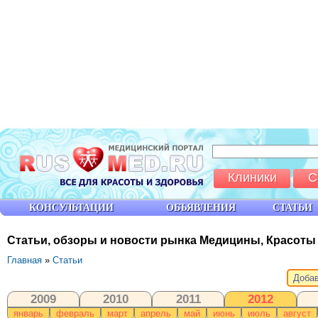
Клиники
С
КОНСУЛЬТАЦИИ
ОБЪЯВЛЕНИЯ
СТАТЬИ
Статьи, обзоры и новости рынка Медицины, Красоты
Главная
»
Статьи
Добав
2009
2010
2011
2012
январь
февраль
март
апрель
май
июнь
июль
август