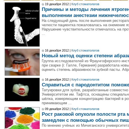
19 декабря 2012 |
Клуб стоматологов
Причины и методы лечения ятроге
выполнении анестезии нижнечелюс
На следующий день после выполнения ресторати
челюсти пациентка пожаловалась на онемение я
Нарушение чувствительности отмечалось на про
...
16 декабря 2012 |
Клуб стоматологов
Новый метод оценки степени абраз
Группа исследователей из Фраунгоферского инс
при сварке (г. Галле, Германия) разработала но
оценить степень абразивности зубной пасты. Абр
16 декабря 2012 |
Клуб стоматологов
Справиться с пародонтитом поможе
Татуировки для зубов, разработанные совместно
Университетом им. Тафтса, оснащены специальн
шёлка, измеряющим концентрацию бактерий в рот
принимающим ...
09 декабря 2012 |
Клуб стоматологов
Рост раковой опухоли полости рта
замедлен с помощью обычных пищ
По мнению учёных из Мичиганского университета