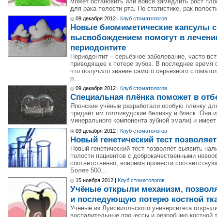
может остановить или вовсе замедлить рост пло
для рака полости рта. По статистике, рак полост
09 декабря 2012 |
Клуб стоматологов
Новые биомиметические капсулы 
высвобождением помогут в лечении
периодонтите
Периодонтит – серьёзное заболевание, часто вс
приводящее к потере зубов. В последнее время о
что получило звание самого серьёзного стоматол
р...
09 декабря 2012 |
Клуб стоматологов
Специальная плёнка поможет в отб
Японские учёные разработали особую плёнку для
придаёт им голливудские белизну и блеск. Она и
минерального компонента зубной эмали) и имеет 
09 декабря 2012 |
Клуб стоматологов
Новый генетический тест позволяет
Новый генетический тест позволяет выявить нал
полости пациентов с доброкачественными новооб
соответственно, вовремя провести соответствую
Более 500...
15 ноября 2012 |
Клуб стоматологов
Учёные открыли механизм, позвол
и последующую потерю костной тка
Учёные из Луисвилльского университета открыл
воспалительные процессы и резорбцию костной т