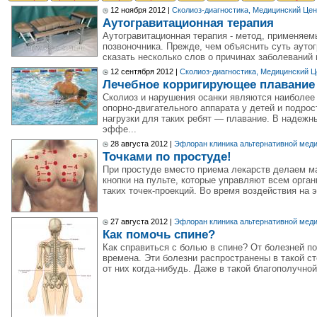
12 ноября 2012 |
Сколиоз-диагностика, Медицинский Це
Аутогравитационная терапия
Аутогравитационная терапия - метод, применяе
позвоночника. Прежде, чем объяснить суть ауто
сказать несколько слов о причинах заболеваний
12 сентября 2012 |
Сколиоз-диагностика, Медицинский 
Лечебное корригирующее плавание
Сколиоз и нарушения осанки являются наиболее
опорно-двигательного аппарата у детей и подро
нагрузки для таких ребят — плавание. В надежн
эффе...
28 августа 2012 |
Эфлоран клиника альтернативной мед
Точками по простуде!
При простуде вместо приема лекарств делаем м
кнопки на пульте, которые управляют всем орга
таких точек-проекций. Во время воздействия на э
27 августа 2012 |
Эфлоран клиника альтернативной мед
Как помочь спине?
Как справиться с болью в спине? От болезней п
времена. Эти болезни распространены в такой ст
от них когда-нибудь. Даже в такой благополучной