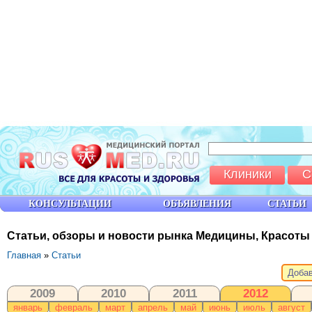
Клиники
С
КОНСУЛЬТАЦИИ
ОБЪЯВЛЕНИЯ
СТАТЬИ
Статьи, обзоры и новости рынка Медицины, Красоты
Главная
»
Статьи
Добав
2009
2010
2011
2012
январь
февраль
март
апрель
май
июнь
июль
август