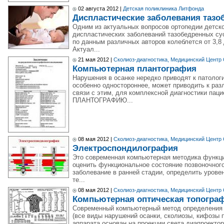
02 августа 2012 |
Детская поликлиника Литфонда
Диспластические заболевания тазо
Одним из актуальных вопросов ортопедии детско
диспластических заболеваний тазобедренных сус
по данным различных авторов колеблется от 3,8 
Актуал...
21 мая 2012 |
Сколиоз-диагностика, Медицинский Центр
Компьютерная плантография
Нарушения в осанке нередко приводят к патологи
особенно одностороннее, может приводить к раз
связи с этим, для комплексной диагностики 
ПЛАНТОГРАФИЮ...
08 мая 2012 |
Сколиоз-диагностика, Медицинский Центр
Электроспондилография
Это современная компьютерная методика функци
оценить функциональное состояние позвоночног
заболевание в ранней стадии, определить урове
те...
08 мая 2012 |
Сколиоз-диагностика, Медицинский Центр
Компьютерная оптическая топогра
Современный компьютерный метод определения с
(все виды нарушений осанки, сколиозы, кифозы п
аппарата основан на проекции света диапроектор