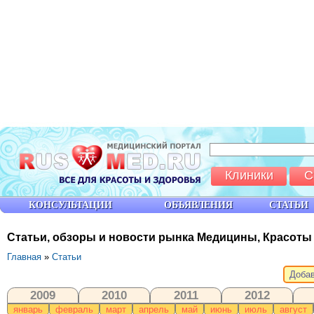
Клиники
С
КОНСУЛЬТАЦИИ
ОБЪЯВЛЕНИЯ
СТАТЬИ
Статьи, обзоры и новости рынка Медицины, Красоты
Главная
»
Статьи
Добав
2009
2010
2011
2012
январь
февраль
март
апрель
май
июнь
июль
август