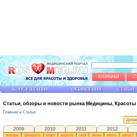
Клиники
С
КОНСУЛЬТАЦИИ
ОБЪЯВЛЕНИЯ
СТАТЬИ
Статьи, обзоры и новости рынка Медицины, Красоты
Главная
»
Статьи
Добав
2009
2010
2011
2012
январь
февраль
март
апрель
май
июнь
июль
август