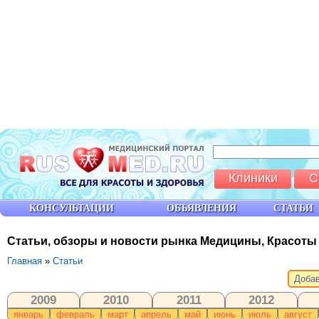
Клиники
С
КОНСУЛЬТАЦИИ
ОБЪЯВЛЕНИЯ
СТАТЬИ
Статьи, обзоры и новости рынка Медицины, Красоты
Главная
»
Статьи
Добав
2009
2010
2011
2012
январь
февраль
март
апрель
май
июнь
июль
август