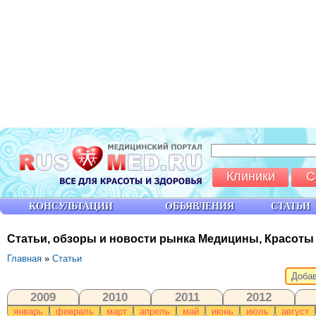
Клиники
С
КОНСУЛЬТАЦИИ
ОБЪЯВЛЕНИЯ
СТАТЬИ
Статьи, обзоры и новости рынка Медицины, Красоты
Главная
»
Статьи
Добав
2009
2010
2011
2012
январь
февраль
март
апрель
май
июнь
июль
август