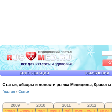
К
КОНСУЛЬТАЦИИ
ОБЪЯВЛЕНИЯ
Статьи, обзоры и новости рынка Медицины, Красоты
Главная
»
Статьи
2009
2010
2011
2012
январь
февраль
март
апрель
май
июнь
июль
август