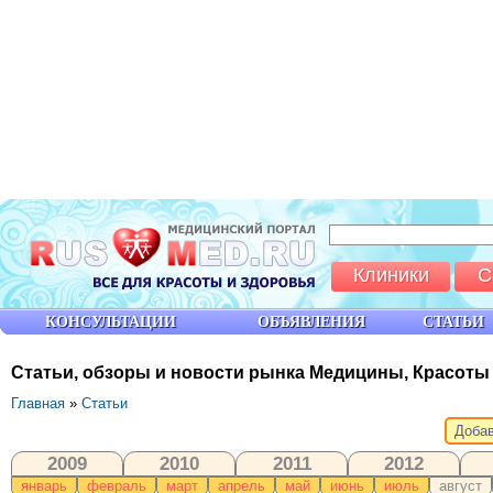
Клиники
С
КОНСУЛЬТАЦИИ
ОБЪЯВЛЕНИЯ
СТАТЬИ
Статьи, обзоры и новости рынка Медицины, Красоты
Главная
»
Статьи
Добав
2009
2010
2011
2012
январь
февраль
март
апрель
май
июнь
июль
август