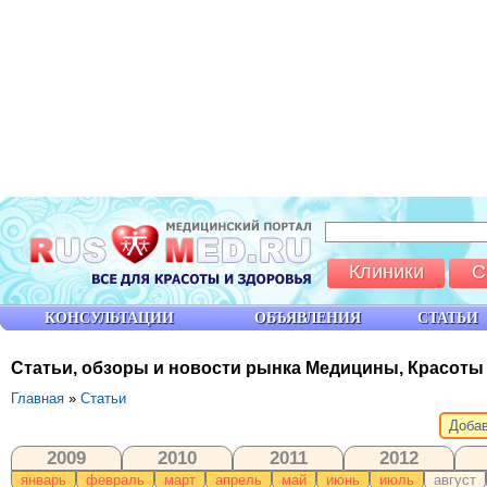
Клиники
С
КОНСУЛЬТАЦИИ
ОБЪЯВЛЕНИЯ
СТАТЬИ
Статьи, обзоры и новости рынка Медицины, Красоты
Главная
»
Статьи
Добав
2009
2010
2011
2012
январь
февраль
март
апрель
май
июнь
июль
август