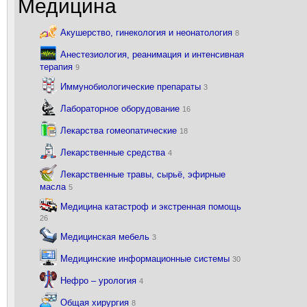
Медицина
Акушерство, гинекология и неонатология
8
Анестезиология, реанимация и интенсивная
терапия
9
Иммунобиологические препараты
3
Лабораторное оборудование
16
Лекарства гомеопатические
18
Лекарственные средства
4
Лекарственные травы, сырьё, эфирные
масла
5
Медицина катастроф и экстренная помощь
26
Медицинская мебель
3
Медицинские информационные системы
30
Нефро – урология
4
Общая хирургия
8