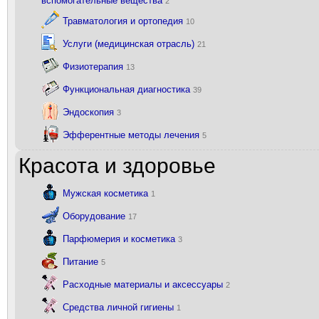
вспомогательные вещества
2
Травматология и ортопедия
10
Услуги (медицинская отрасль)
21
Физиотерапия
13
Функциональная диагностика
39
Эндоскопия
3
Эфферентные методы лечения
5
Красота и здоровье
Мужская косметика
1
Оборудование
17
Парфюмерия и косметика
3
Питание
5
Расходные материалы и аксессуары
2
Средства личной гигиены
1