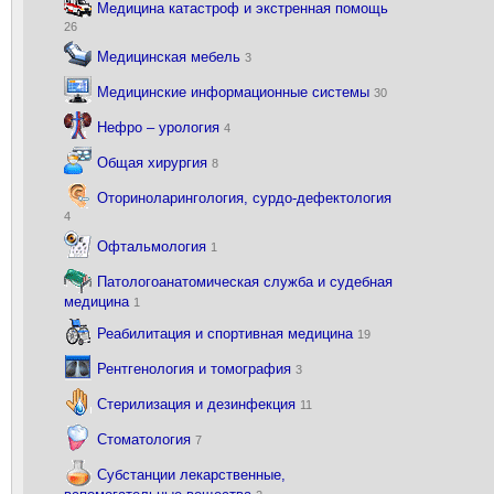
Медицина катастроф и экстренная помощь
26
Медицинская мебель
3
Медицинские информационные системы
30
Нефро – урология
4
Общая хирургия
8
Оториноларингология, сурдо-дефектология
4
Офтальмология
1
Патологоанатомическая служба и судебная
медицина
1
Реабилитация и спортивная медицина
19
Рентгенология и томография
3
Стерилизация и дезинфекция
11
Стоматология
7
Субстанции лекарственные,