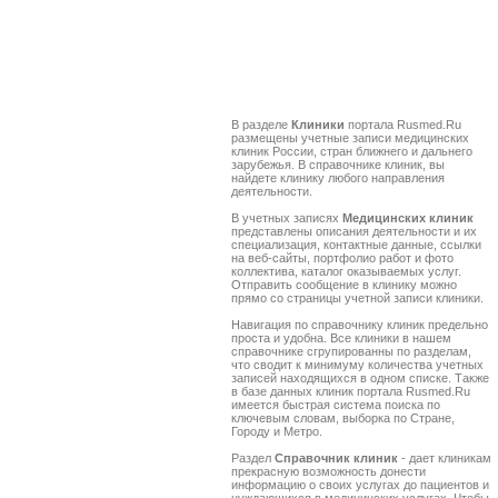
В разделе
Клиники
портала Rusmed.Ru
размещены учетные записи медицинских
клиник России, стран ближнего и дальнего
зарубежья. В справочнике клиник, вы
найдете клинику любого направления
деятельности.
В учетных записях
Медицинских клиник
представлены описания деятельности и их
специализация, контактные данные, ссылки
на веб-сайты, портфолио работ и фото
коллектива, каталог оказываемых услуг.
Отправить сообщение в клинику можно
прямо со страницы учетной записи клиники.
Навигация по справочнику клиник предельно
проста и удобна. Все клиники в нашем
справочнике сгрупированны по разделам,
что сводит к минимуму количества учетных
записей находящихся в одном списке. Также
в базе данных клиник портала Rusmed.Ru
имеется быстрая система поиска по
ключевым словам, выборка по Стране,
Городу и Метро.
Раздел
Справочник клиник
- дает клиникам
прекрасную возможность донести
информацию о своих услугах до пациентов и