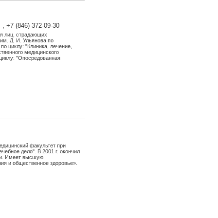
, +7 (846) 372-09-30
я лиц, страдающих
им. Д. И. Ульянова по
по циклу: "Клиника, лечение,
ственного медицинского
 циклу: "Опосредованная
медицинский факультет при
чебное дело". В 2001 г. окончил
ии. Имеет высшую
ия и общественное здоровье».