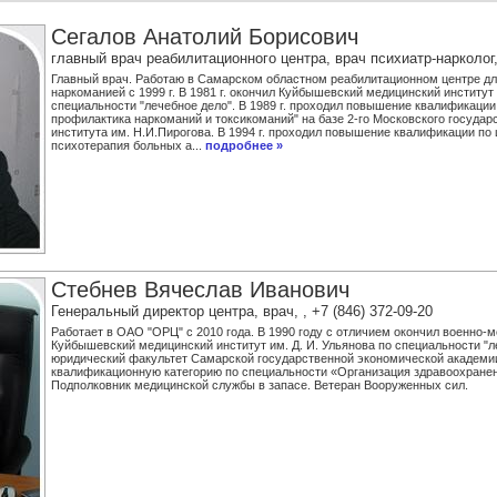
Сегалов Анатолий Борисович
главный врач реабилитационного центра, врач психиатр-нарколог, 
Главный врач. Работаю в Самарском областном реабилитационном центре дл
наркоманией с 1999 г. В 1981 г. окончил Куйбышевский медицинский институт 
специальности "лечебное дело". В 1989 г. проходил повышение квалификации 
профилактика наркоманий и токсикоманий" на базе 2-го Московского государ
института им. Н.И.Пирогова. В 1994 г. проходил повышение квалификации по
психотерапия больных а...
подробнее »
Стебнев Вячеслав Иванович
Генеральный директор центра, врач, , +7 (846) 372-09-20
Работает в ОАО "ОРЦ" с 2010 года. В 1990 году с отличием окончил военно-
Куйбышевский медицинский институт им. Д. И. Ульянова по специальности "ле
юридический факультет Самарской государственной экономической академ
квалификационную категорию по специальности «Организация здравоохранен
Подполковник медицинской службы в запасе. Ветеран Вооруженных сил.