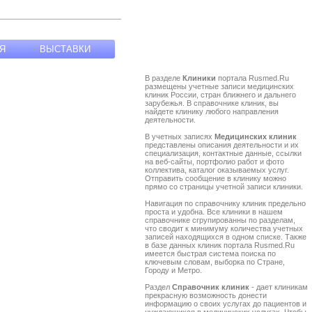
Я
ВЫСТАВКИ
В разделе
Клиники
портала Rusmed.Ru
размещены учетные записи медицинских
клиник России, стран ближнего и дальнего
зарубежья. В справочнике клиник, вы
найдете клинику любого направления
деятельности.
В учетных записях
Медицинских клиник
представлены описания деятельности и их
специализация, контактные данные, ссылки
на веб-сайты, портфолио работ и фото
коллектива, каталог оказываемых услуг.
Отправить сообщение в клинику можно
прямо со страницы учетной записи клиники.
Навигация по справочнику клиник предельно
проста и удобна. Все клиники в нашем
справочнике сгрупированны по разделам,
что сводит к минимуму количества учетных
записей находящихся в одном списке. Также
в базе данных клиник портала Rusmed.Ru
имеется быстрая система поиска по
ключевым словам, выборка по Стране,
Городу и Метро.
Раздел
Справочник клиник
- дает клиникам
прекрасную возможность донести
информацию о своих услугах до пациентов и