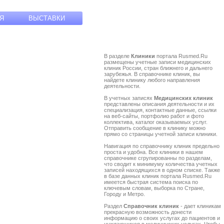
Я
ВЫСТАВКИ
В разделе
Клиники
портала Rusmed.Ru
размещены учетные записи медицинских
клиник России, стран ближнего и дальнего
зарубежья. В справочнике клиник, вы
найдете клинику любого направления
деятельности.
В учетных записях
Медицинских клиник
представлены описания деятельности и их
специализация, контактные данные, ссылки
на веб-сайты, портфолио работ и фото
коллектива, каталог оказываемых услуг.
Отправить сообщение в клинику можно
прямо со страницы учетной записи клиники.
Навигация по справочнику клиник предельно
проста и удобна. Все клиники в нашем
справочнике сгрупированны по разделам,
что сводит к минимуму количества учетных
записей находящихся в одном списке. Также
в базе данных клиник портала Rusmed.Ru
имеется быстрая система поиска по
ключевым словам, выборка по Стране,
Городу и Метро.
Раздел
Справочник клиник
- дает клиникам
прекрасную возможность донести
информацию о своих услугах до пациентов и