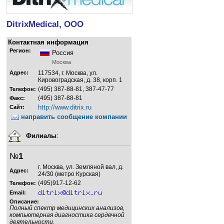
DitrixMedical, ООО
Контактная информация
Регион:
Россия
Москва
Адрес:
117534, г. Москва, ул.
Кировоградская, д. 38, корп. 1
(495) 387-88-81, 387-47-77
Телефон:
(495) 387-88-81
Факс:
http://www.ditrix.ru
Сайт:
направить сообщение компании
Филиалы
:
№
1
г. Москва, ул. Земляной вал, д.
Адрес:
24/30 (метро Курская)
(495)917-12-62
Телефон:
Email:
Описание:
Полный спектр медицинских анализов,
компьютерная диагностика сердечной
деятельности.