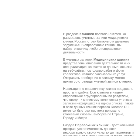
В разделе
Клиники
портала Rusmed.Ru
размещены учетные записи медицинских
клиник России, стран ближнего и дальнего
зарубежья. В справочнике клиник, вы
найдете клинику любого направления
деятельности.
В учетных записях
Медицинских клиник
представлены описания деятельности и их
специализация, контактные данные, ссылки
на веб-сайты, портфолио работ и фото
коллектива, каталог оказываемых услуг.
Отправить сообщение в клинику можно
прямо со страницы учетной записи клиники.
Навигация по справочнику клиник предельно
проста и удобна. Все клиники в нашем
справочнике сгрупированны по разделам,
что сводит к минимуму количества учетных
записей находящихся в одном списке. Также
в базе данных клиник портала Rusmed.Ru
имеется быстрая система поиска по
ключевым словам, выборка по Стране,
Городу и Метро.
Раздел
Справочник клиник
- дает клиникам
прекрасную возможность донести
информацию о своих услугах до пациентов и