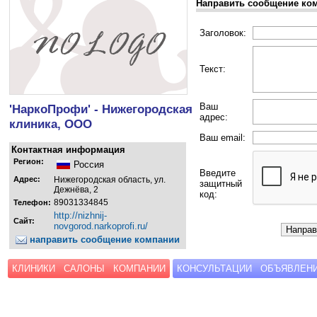
Направить сообщение ко
Заголовок:
Текст:
Ваш
'НаркоПрофи' - Нижегородская
адрес:
клиника, ООО
Ваш email:
Контактная информация
Регион:
Россия
Введите
Адрес:
Нижегородская область, ул.
защитный
Дежнёва, 2
код:
89031334845
Телефон:
http://nizhnij-
Сайт:
novgorod.narkoprofi.ru/
направить сообщение компании
КЛИНИКИ
САЛОНЫ
КОМПАНИИ
КОНСУЛЬТАЦИИ
ОБЪЯВЛЕН