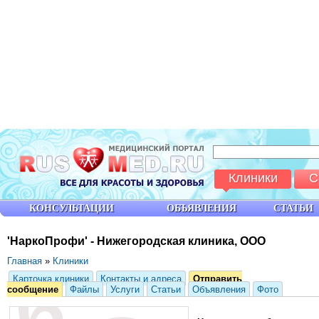
Клиники
С
КОНСУЛЬТАЦИИ
ОБЪЯВЛЕНИЯ
СТАТЬИ
'НаркоПрофи' - Нижегородская клиника, ООО
Главная
»
Клиники
Карточка клиники
Контакты и адреса
Отправить
сообщение
Файлы
Услуги
Статьи
Объявления
Фото