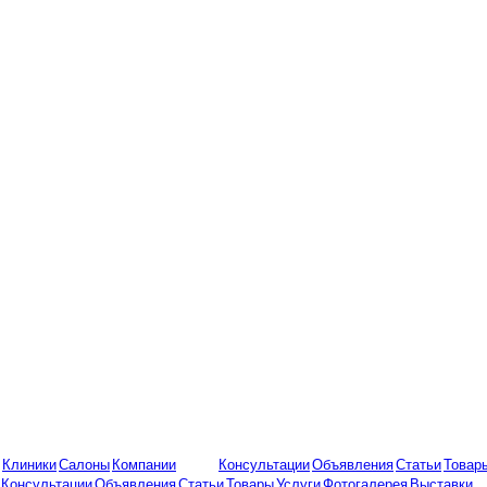
Клиники
Салоны
Компании
Консультации
Объявления
Статьи
Товар
Консультации
Объявления
Статьи
Товары
Услуги
Фотогалерея
Выставки