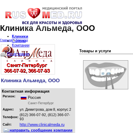
Клиника Альмеда, ООО
Клиники
Главная
»
Клиники
Салоны
Компании
Товары и услуги
Регистрация
Клиника Альмеда, ООО
Контактная информация
Регион:
Россия
Санкт-Петербург
Адрес:
ул. Димитрова, дом 8, корпус 2
(812) 366-07-92, (812) 366-07-
Телефон:
93
http://www.clinicalmeda.ru
Сайт:
направить сообщение компании