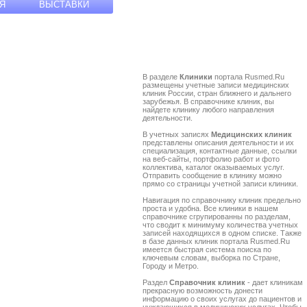
Я
ВЫСТАВКИ
В разделе
Клиники
портала Rusmed.Ru
размещены учетные записи медицинских
клиник России, стран ближнего и дальнего
зарубежья. В справочнике клиник, вы
найдете клинику любого направления
деятельности.
В учетных записях
Медицинских клиник
представлены описания деятельности и их
специализация, контактные данные, ссылки
на веб-сайты, портфолио работ и фото
коллектива, каталог оказываемых услуг.
Отправить сообщение в клинику можно
прямо со страницы учетной записи клиники.
Навигация по справочнику клиник предельно
проста и удобна. Все клиники в нашем
справочнике сгрупированны по разделам,
что сводит к минимуму количества учетных
записей находящихся в одном списке. Также
в базе данных клиник портала Rusmed.Ru
имеется быстрая система поиска по
ключевым словам, выборка по Стране,
Городу и Метро.
Раздел
Справочник клиник
- дает клиникам
прекрасную возможность донести
информацию о своих услугах до пациентов и