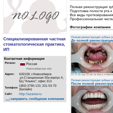
Полная реконструкция зу
Подготовка полости рта к
Все виды протезирования
Профессиональная чистка
Фотографии компании
Полная реконструкция зубных р
Специализированная частная
До полной реконструкци
стоматологическая практика,
ИП
Контактная информация
Регион:
Россия
Новосибирская обл.
Адрес:
630108, г.Новосибирск
П-т П.,51 год."25 лет не был у стомато
,ул.Станционная 30а корпус А,
Полная реконструкция зубных р
БЦ "Альянс", офис 313
После полной реконстру
(383) 3790-133, 331-53-70
Телефон:
(Билайн)
http://azarow.ru
Сайт:
направить сообщение компании