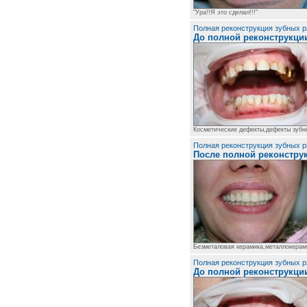
"Ура!!Я это сделал!!!"
Полная реконструкция зубных р
До полной реконструкци
Косметические дефекты,дефекты зубн
Полная реконструкция зубных р
После полной реконстру
Безметаловая керамика,металлокерам
Полная реконструкция зубных р
До полной реконструкци