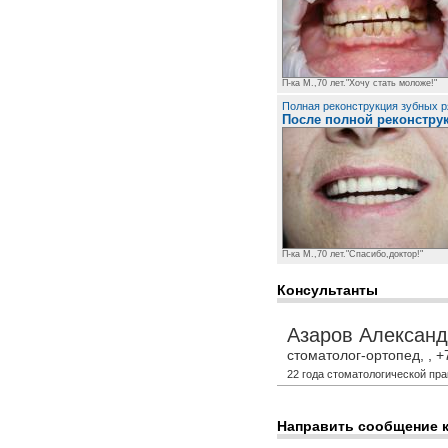
П-ка М.,70 лет."Хочу стать моложе!"
Полная реконструкция зубных р
После полной реконстру
П-ка М.,70 лет."Спасибо,доктор!"
Консультанты
Азаров Александ
стоматолог-ортопед, , +
22 года стоматологической пра
Направить сообщение 