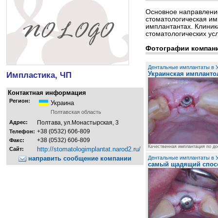
Основное направление
стоматологическая им
имплантантах. Клиник
стоматологических ус
Фотографии компан
Дентальные имплантаты в У
Импластика, ЧП
Украинская импланто
Контактная информация
Регион:
Украина
Полтавская область
Адрес:
Полтава, ул.Монастырская, 3
+38 (0532) 606-809
Телефон:
+38 (0532) 606-809
Факс:
Качественная имплантация по до
http://stomatologimplantat.narod2.ru/
Сайт:
направить сообщение компании
Дентальные имплантаты в У
самый щадящий спос