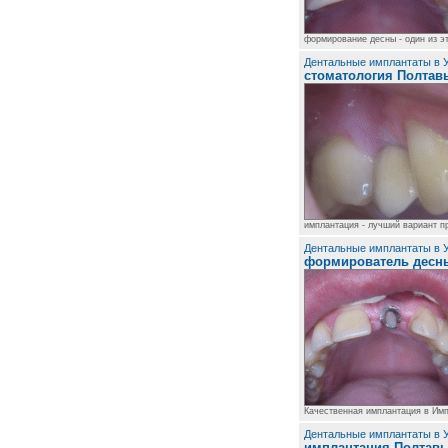
формирование десны - один из э
Дентальные имплантаты в У
стоматология Полтав
имплантация - лучший вариант п
Дентальные имплантаты в У
формирователь десн
Качественная имплантация в Им
Дентальные имплантаты в У
имплантация Полтав