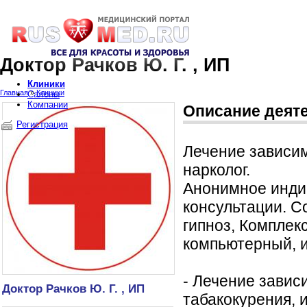
Доктор Рачков Ю. Г. , ИП
Клиники
Главная
»
Клиники
Салоны
Компании
Описание деят
Регистрация
Лечение зависим
нарколог.
Анонимное инди
консультации. 
гипноз, Комплек
компьютерный, 
- Лечение завис
Доктор Рачков Ю. Г. , ИП
табакокурения, 