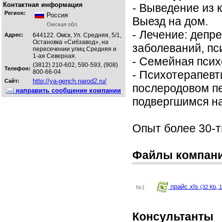
Контактная информация
- Выведение из 
Регион:
Россия
Выезд на дом.
Омская обл.
- Лечение: депр
Адрес:
644122. Омск, Ул. Средняя, 5/1,
Остановка «Сибзавод», на
заболеваний, пс
пересечении улиц Средняя и
1-ая Северная.
- Семейная псих
(3812) 210-602, 590-593, (908)
Телефон:
800-66-04
- Психотерапев
http://ya-gench.narod2.ru/
Сайт:
послеродовом пе
направить сообщение компании
подвергшимся н
Опыт более 30-ти
Файлы компан
прайс.xls
(32 Kb, 1
№1
Консультанты