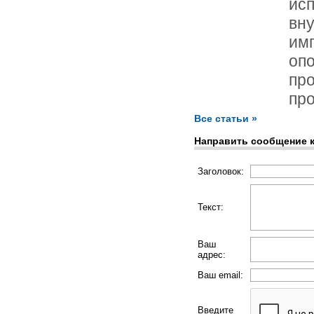
ис
вн
имп
оп
про
про
Все статьи »
Направить сообщение 
Заголовок:
Текст:
Ваш
адрес:
Ваш email:
Введите