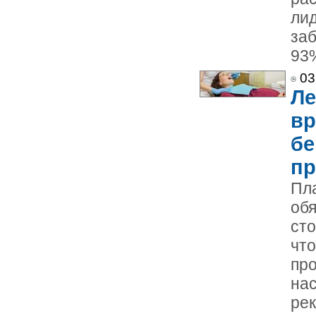
лид
заб
93%
03
Ле
вр
бе
пр
Пл
обя
сто
чт
пр
на
рек