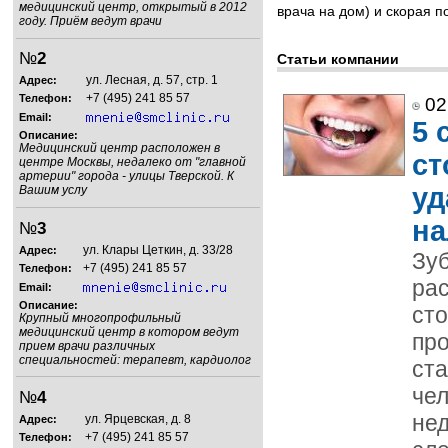
медицинский центр, открытый в 2012
врача на дом) и скорая 
году. Приём ведут врачи
№
2
Статьи компании
ул. Лесная, д. 57, стр. 1
Адрес:
+7 (495) 241 85 57
Телефон:
02
Email:
5 
Описание:
Медицинский центр расположен в
ст
центре Москвы, недалеко от "главной
артерии" города - улицы Тверской. К
уд
Вашим услу
на
№
3
ул. Клары Цеткин, д. 33/28
Адрес:
Зуб
+7 (495) 241 85 57
Телефон:
ра
Email:
Описание:
ст
Крупный многопрофильный
медицинский центр в котором ведут
про
прием врачи различных
специальностей: терапевт, кардиолог
ст
чел
№
4
нед
ул. Ярцевская, д. 8
Адрес:
+7 (495) 241 85 57
Телефон: