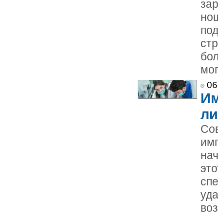
зар
но
под
стр
бол
мог
06
Им
ли
Со
им
нач
это
спе
уд
во