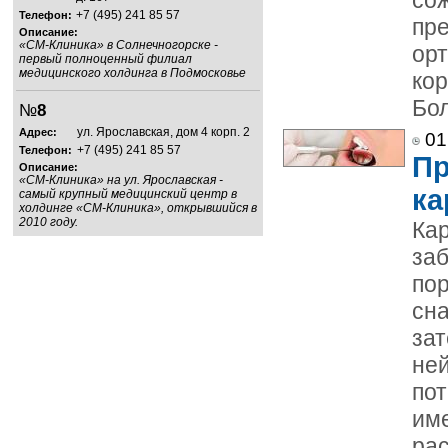
+7 (495) 241 85 57
Телефон:
пре
Описание:
«СМ-Клиника» в Солнечногорске -
орт
первый полноценный филиал
медицинского холдинга в Подмосковье
ко
Бол
№
8
ул. Ярославская, дом 4 корп. 2
Адрес:
01
+7 (495) 241 85 57
Телефон:
Пр
Описание:
«СМ-Клиника» на ул. Ярославская -
ка
самый крупный медицинский центр в
холдинге «СМ-Клиника», открывшийся в
2010 году.
Ка
заб
по
сна
зат
ней
по
им
ра