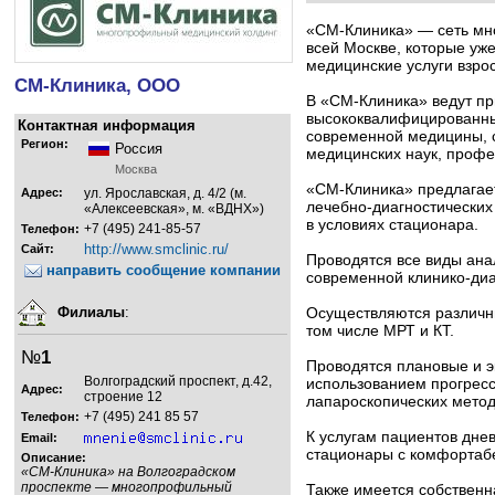
«СМ-Клиника» — сеть мн
всей Москве, которые уж
медицинские услуги взро
СМ-Клиника, ООО
В «СМ-Клиника» ведут п
высококвалифицированны
Контактная информация
современной медицины, с
Регион:
Россия
медицинских наук, профе
Москва
«СМ-Клиника» предлагае
Адрес:
ул. Ярославская, д. 4/2 (м.
лечебно-диагностических 
«Алексеевская», м. «ВДНХ»)
в условиях стационара.
+7 (495) 241-85-57
Телефон:
http://www.smclinic.ru/
Сайт:
Проводятся все виды ана
направить сообщение компании
современной клинико-диа
Филиалы
:
Осуществляются различны
том числе МРТ и КТ.
№
1
Проводятся плановые и э
Волгоградский проспект, д.42,
использованием прогресс
Адрес:
строение 12
лапароскопических метод
+7 (495) 241 85 57
Телефон:
К услугам пациентов днев
Email:
стационары с комфортаб
Описание:
«СМ-Клиника» на Волгоградском
проспекте — многопрофильный
Также имеется собственн