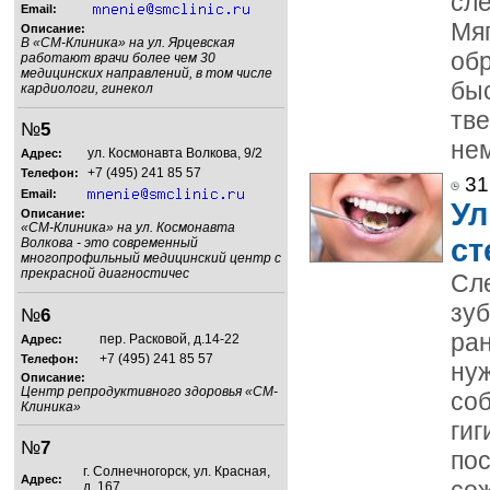
сле
Email:
Мяг
Описание:
В «СМ-Клиника» на ул. Ярцевская
об
работают врачи более чем 30
медицинских направлений, в том числе
быс
кардиологи, гинекол
тве
№
5
нем
ул. Космонавта Волкова, 9/2
Адрес:
+7 (495) 241 85 57
Телефон:
31
Email:
Ул
Описание:
«СМ-Клиника» на ул. Космонавта
ст
Волкова - это современный
многопрофильный медицинский центр с
прекрасной диагностичес
Сл
зуб
№
6
ран
пер. Расковой, д.14-22
Адрес:
+7 (495) 241 85 57
Телефон:
нуж
Описание:
Центр репродуктивного здоровья «СМ-
со
Клиника»
гиг
№
7
пос
г. Солнечногорск, ул. Красная,
Адрес:
со
д. 167