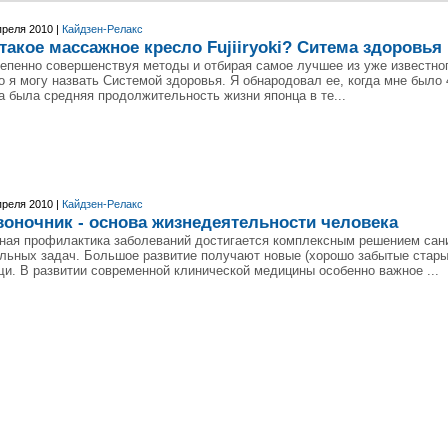
преля 2010 |
Кайдзен-Релакс
такое массажное кресло Fujiiryoki? Ситема здоровья
епенно совершенствуя методы и отбирая самое лучшее из уже известног
то я могу назвать Системой здоровья. Я обнародовал ее, когда мне было 4
а была средняя продолжительность жизни японца в те...
преля 2010 |
Кайдзен-Релакс
воночник - основа жизнедеятельности человека
ная профилактика заболеваний достигается комплексным решением сани
льных задач. Большое развитие получают новые (хорошо забытые стары
и. В развитии современной клинической медицины особенно важное ...