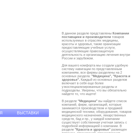
В данном разделе представлены
Компании
поставщики и производители
товаров
используемых в отраслях медицины,
красоты и здоровья, также оранизации
предоставляющие учебные услуги,
осуществляющие правозащитную
деятельность и организацию лечения внутри
России и зарубежом.
Для вашего комфорта мы создали удобную
систему навигации по представленным
компаниям, все фирмы разделены на 2
основных раздела:
"Медицина", "Красота и
здоровье".
Каждый из основных разделов
включает в себя еще более
узкоспециализированные разделы и
подразделы. Уверены, что вы обязательно
найдете то, что ищете!
В разделе
"Медицина"
вы найдете список
компаний, фирм, организаций, которые
занимаются производством и продажей
медицинской техники, оборудования, товаров
Я
ВЫСТАВКИ
медицинского назначения, лекарственных
средств, бад и пр., у каждой компании
существует собственная учетная запись с
подробной информацией о компании. В
разделе
"Красота и здоровье"
размещен