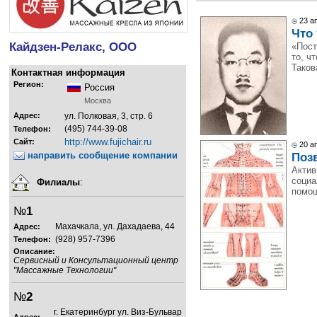
23 а
Что 
Кайдзен-Релакс, ООО
«Пост
то, ч
Таков
Контактная информация
Регион:
Россия
Москва
Адрес:
ул. Полковая, 3, стр. 6
(495) 744-39-08
Телефон:
http://www.fujichair.ru
Сайт:
20 а
направить сообщение компании
Поз
Актив
социа
Филиалы
:
помощ
№
1
Махачкала, ул. Дахадаева, 44
Адрес:
(928) 957-7396
Телефон:
Описание:
Сервисный и Консультационный центр
"Массажные Технологии"
№
2
г. Екатеринбург ул. Виз-Бульвар