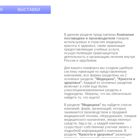
Я
ВЫСТАВКИ
В данном разделе представлены
Компании
поставщики и производители
товаров
используемых в отраслях медицины,
красоты и здоровья, также оранизации
предоставляющие учебные услуги,
осуществляющие правозащитную
деятельность и организацию лечения внутри
России и зарубежом.
Для вашего комфорта мы создали удобную
систему навигации по представленным
компаниям, все фирмы разделены на 2
основных раздела:
"Медицина", "Красота и
здоровье".
Каждый из основных разделов
включает в себя еще более
узкоспециализированные разделы и
подразделы. Уверены, что вы обязательно
найдете то, что ищете!
В разделе
"Медицина"
вы найдете список
компаний, фирм, организаций, которые
занимаются производством и продажей
медицинской техники, оборудования, товаров
медицинского назначения, лекарственных
средств, бад и пр., у каждой компании
существует собственная учетная запись с
подробной информацией о компании. В
разделе
"Красота и здоровье"
размещен