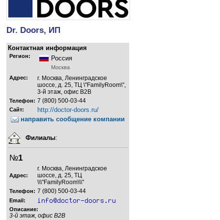
Dr. Doors, ИП
Контактная информация
Регион:
Россия
Москва
Адрес:
г. Москва, Ленинградское
шоссе, д. 25, ТЦ \"FamilyRoom\",
3-й этаж, офис B2B
7 (800) 500-03-44
Телефон:
http://doctor-doors.ru/
Сайт:
направить сообщение компании
Филиалы
:
№
1
г. Москва, Ленинградское
шоссе, д. 25, ТЦ
Адрес:
\\\"FamilyRoom\\\"
7 (800) 500-03-44
Телефон:
Email:
Описание:
3-й этаж, офис B2B