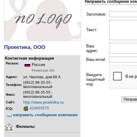
Направить сообщение ко
Заголовок:
Текст:
Ваш
Проектика, ООО
адрес:
Контактная информация
Ваш email:
Регион:
Россия
Рязанская обл.
Введите
Адрес:
ул. Чкалова, дом 68 А
защитный
(4912) 98-35-55 -
код:
Телефон:
многоканальный
(4912) 98-35-55 -
Факс:
многоканальный
http://www.proektika.ru
Сайт:
424003575
ICQ:
направить сообщение компании
Филиалы
: