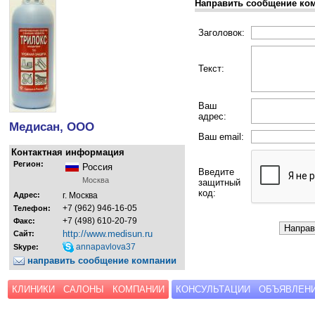
Направить сообщение ко
Заголовок:
Текст:
Ваш
адрес:
Медисан, ООО
Ваш email:
Контактная информация
Регион:
Россия
Введите
Москва
защитный
код:
Адрес:
г. Москва
+7 (962) 946-16-05
Телефон:
+7 (498) 610-20-79
Факс:
http://www.medisun.ru
Сайт:
annapavlova37
Skype:
направить сообщение компании
КЛИНИКИ
САЛОНЫ
КОМПАНИИ
КОНСУЛЬТАЦИИ
ОБЪЯВЛЕН