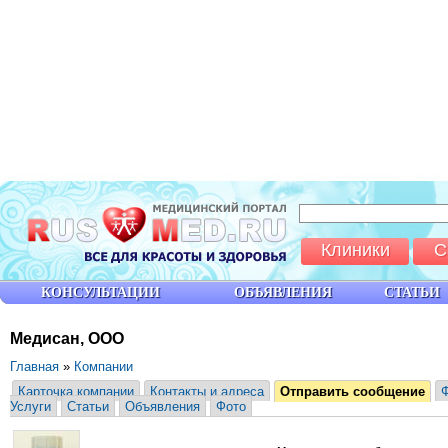
Клиники
С
КОНСУЛЬТАЦИИ
ОБЪЯВЛЕНИЯ
СТАТЬИ
Медисан, ООО
Главная
»
Компании
Карточка компании
Контакты и адреса
Отправить сообщение
Услуги
Статьи
Объявления
Фото