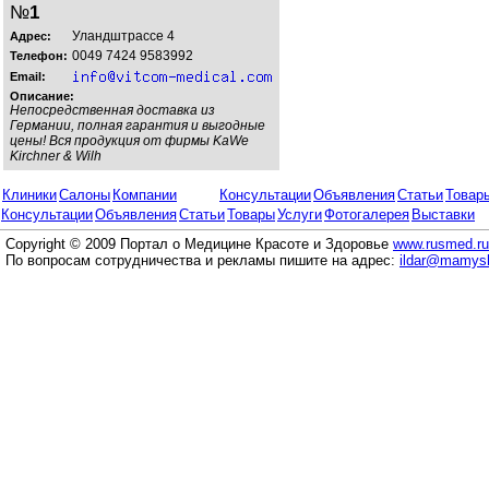
№
1
Уландштрассе 4
Адрес:
0049 7424 9583992
Телефон:
Email:
Описание:
Непосредственная доставка из
Германии, полная гарантия и выгодные
цены! Вся продукция от фирмы KaWe
Kirchner & Wilh
Клиники
Салоны
Компании
Консультации
Объявления
Статьи
Товар
Консультации
Объявления
Статьи
Товары
Услуги
Фотогалерея
Выставки
Copyright © 2009 Портал о Медицине Красоте и Здоровье
www.rusmed.ru
По вопросам сотрудничества и рекламы пишите на адрес:
ildar@mamysh