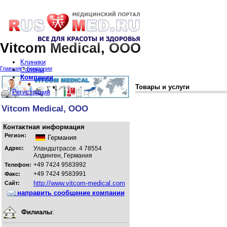
Vitcom Medical, ООО
Клиники
Главная
»
Компании
Салоны
Компании
Товары и услуги
Регистрация
Vitcom Medical, ООО
Контактная информация
Регион:
Германия
Адрес:
Уландштрассе. 4 78554
Алдинген, Германия
+49 7424 9583992
Телефон:
+49 7424 9583991
Факс:
http://www.vitcom-medical.com
Сайт:
направить сообщение компании
Филиалы
: