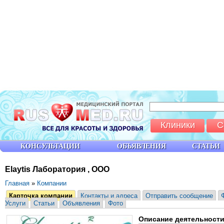
Клиники
С
КОНСУЛЬТАЦИИ
ОБЪЯВЛЕНИЯ
СТАТЬИ
Elaytis Лаборатория , ООО
Главная
»
Компании
Карточка компании
Контакты и адреса
Отправить сообщение
Услуги
Статьи
Объявления
Фото
Описание деятельност