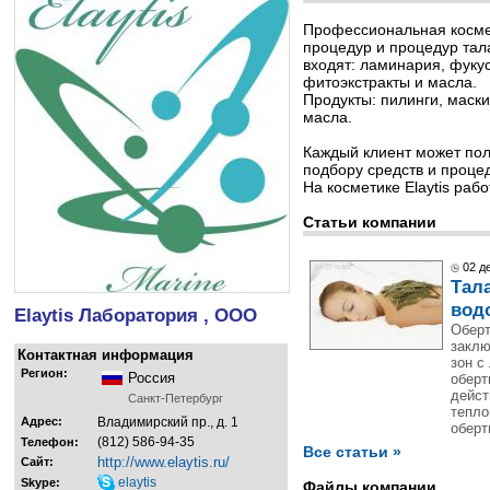
Профессиональная косме
процедур и процедур тал
входят: ламинария, фукус
фитоэкстракты и масла.
Продукты: пилинги, маск
масла.
Каждый клиент может пол
подбору средств и проце
На косметике Elaytis раб
Статьи компании
02 де
Тала
вод
Elaytis Лаборатория , ООО
Оберт
заклю
Контактная информация
зон с
Регион:
Россия
оберт
дейст
Санкт-Петербург
тепло
Адрес:
Владимирский пр., д. 1
оберт
(812) 586-94-35
Телефон:
Все статьи »
http://www.elaytis.ru/
Сайт:
elaytis
Skype:
Файлы компании