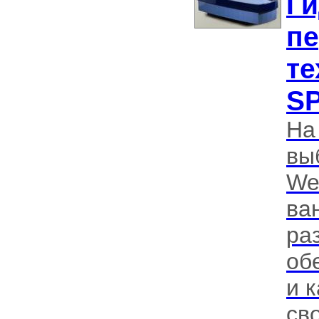
Ги
п
те
SP
На
вы
We
ва
ра
об
и 
св