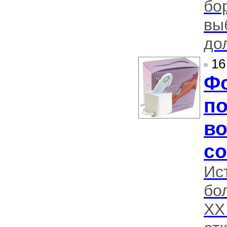
бо
вы
до
16
Фо
п
в
с
Ис
бо
ХХ