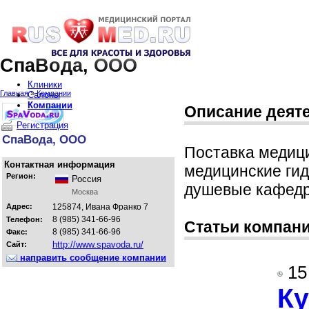
СпаВода, ООО
Клиники
Главная
»
Компании
Салоны
Компании
Описание деят
Регистрация
СпаВода, ООО
Поставка медици
Контактная информация
медицинские ги
Регион:
Россия
душевые кафедры
Москва
Адрес:
125874, Ивана Франко 7
8 (985) 341-66-96
Телефон:
Статьи компан
8 (985) 341-66-96
Факс:
http://www.spavoda.ru/
Сайт:
направить сообщение компании
15
Ку