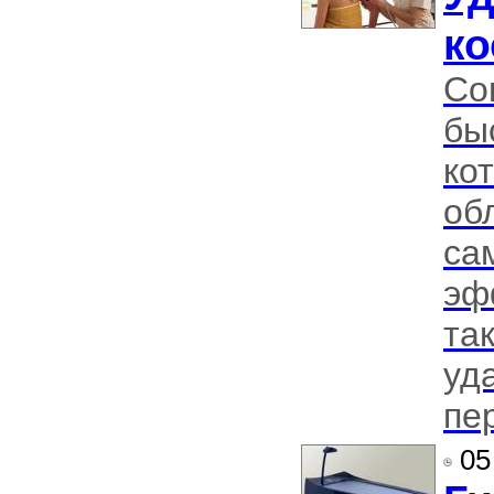
ко
Со
бы
ко
об
са
эф
та
уд
пе
05