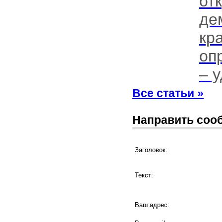
от
де
кр
оп
– у
Все статьи »
Направить соо
Заголовок:
Текст:
Ваш адрес: