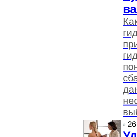
ва
Ка
ги
пр
ги
по
сб
да
не
вы
26
Уд