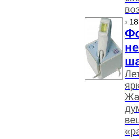
во
18
Фо
не
ш
Ле
яр
Жа
ду
ве
«р