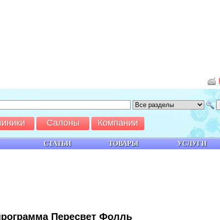
линики
Салоны
Компании
СТАТЬИ
ТОВАРЫ
УСЛУГИ
программа Пересвет Фолль