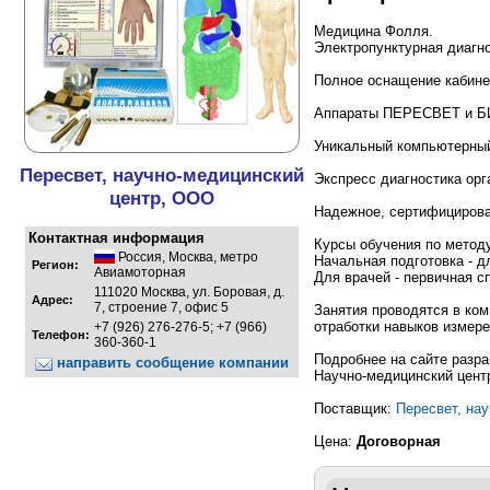
Медицина Фолля.
Электропунктурная диагно
Полное оснащение кабине
Аппараты ПЕРЕСВЕТ и БИ
Уникальный компьютерн
Пересвет, научно-медицинский
Экспресс диагностика орг
центр, ООО
Надежное, сертифицирова
Контактная информация
Курсы обучения по метод
Россия
,
Москва
,
метро
Начальная подготовка - 
Регион:
Авиамоторная
Для врачей - первичная 
111020 Москва, ул. Боровая, д.
Адрес:
7, строение 7, офис 5
Занятия проводятся в к
отработки навыков измере
+7 (926) 276-276-5; +7 (966)
Телефон:
360-360-1
Подробнее на сайте разр
направить сообщение компании
Научно-медицинский цен
Поставщик:
Пересвет, на
Цена:
Договорная