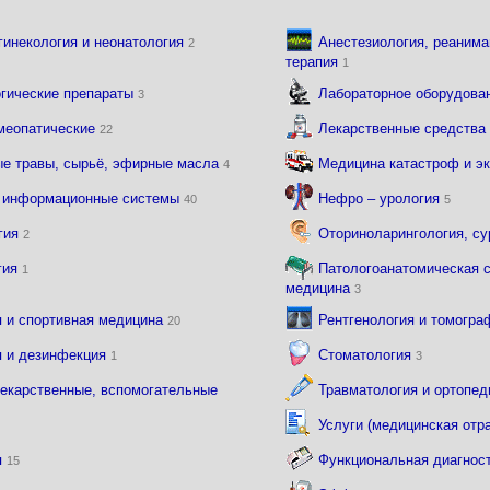
гинекология и неонатология
Анестезиология, реанима
2
терапия
1
гические препараты
Лабораторное оборудова
3
омеопатические
Лекарственные средств
22
ые травы, сырьё, эфирные масла
Медицина катастроф и э
4
 информационные системы
Нефро – урология
40
5
гия
Оториноларингология, с
2
гия
Патологоанатомическая 
1
медицина
3
я и спортивная медицина
Рентгенология и томогр
20
я и дезинфекция
Стоматология
1
3
екарственные, вспомогательные
Травматология и ортопе
Услуги (медицинская отр
я
Функциональная диагнос
15