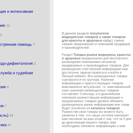
ция и интенсивная
ние
12
В данном разделе
покупатели
а
3
медицинских товаров а также товаров
для красоты и здоровья
найдут самые
кстренная помощь
свежие предложения от компаний продавцов
7
и производителей.
Раздел
Товары рынка медицины, красоты
и здоровья
предназначен для бесплатного
размещения компаниями каталогов
урдо-дефектология
2
продаваемых и производимых товаров. Для
размещения собственной информации вам
служба и судебная
достаточно зарегистроваться и войти в
Личный кабинет. Все размещенные товары
сортируются по группам. Наличие
информации о присутствующих товарах
афия
максимально актуальная, т.к. максимальный
4
срок хранения размещенных товаров
составляет 3 месяца, и в дальнейшем
компания разместившая информацию о
предлагаемых товарах должна обновить
размещенную ранее информацию или товар
дия
7
будет исключен из
каталога товаров
.
Разместив свои товары вы можете быть
асль)
уверены в том, что наша система напомнит
43
вам письмом на ваш email о том, что за 3 дня
до деактивации вашего товара, вам
тика
47
необходимо обновить информацию о нем.