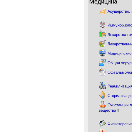
Медицина
Акушерство, 
Иммунобиоло
Лекарства г
Лекарственн
Медицинские
Общая хирур
Офтальмоло
Реабилитаци
Стерилизаци
Субстанции л
вещества
5
Физиотерапи