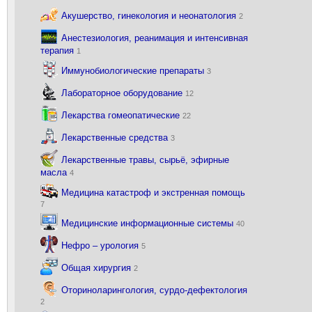
Акушерство, гинекология и неонатология
2
Анестезиология, реанимация и интенсивная
терапия
1
Иммунобиологические препараты
3
Лабораторное оборудование
12
Лекарства гомеопатические
22
Лекарственные средства
3
Лекарственные травы, сырьё, эфирные
масла
4
Медицина катастроф и экстренная помощь
7
Медицинские информационные системы
40
Нефро – урология
5
Общая хирургия
2
Оториноларингология, сурдо-дефектология
2