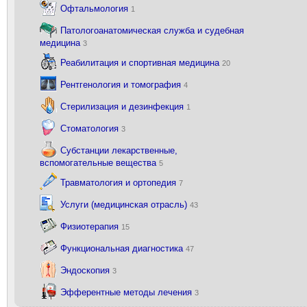
Офтальмология
1
Патологоанатомическая служба и судебная
медицина
3
Реабилитация и спортивная медицина
20
Рентгенология и томография
4
Стерилизация и дезинфекция
1
Стоматология
3
Субстанции лекарственные,
вспомогательные вещества
5
Травматология и ортопедия
7
Услуги (медицинская отрасль)
43
Физиотерапия
15
Функциональная диагностика
47
Эндоскопия
3
Эфферентные методы лечения
3