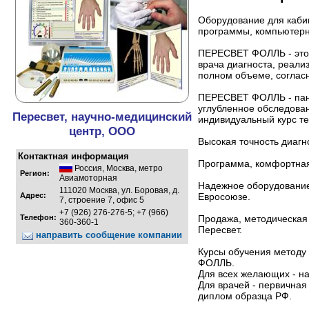
Оборудование для каби
программы, компьютер
ПЕРЕСВЕТ ФОЛЛЬ - это 
врача диагноста, реали
полном объеме, соглас
ПЕРЕСВЕТ ФОЛЛЬ - пано
углубленное обследован
Пересвет, научно-медицинский
индивидуальный курс т
центр, ООО
Высокая точность диаг
Контактная информация
Программа, комфортная
Россия
,
Москва
,
метро
Регион:
Авиамоторная
Надежное оборудование
111020 Москва, ул. Боровая, д.
Адрес:
Евросоюзе.
7, строение 7, офис 5
+7 (926) 276-276-5; +7 (966)
Телефон:
Продажа, методическая
360-360-1
Пересвет.
направить сообщение компании
Курсы обучения методу
ФОЛЛЬ.
Для всех желающих - на
Для врачей - первичная
диплом образца РФ.