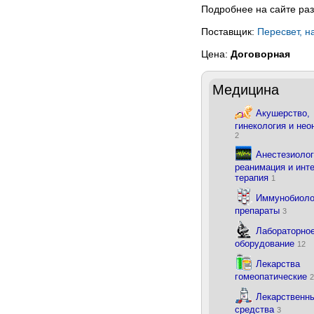
Подробнее на сайте ра
Поставщик:
Пересвет, н
Цена:
Договорная
Медицина
Акушерство,
гинекология и нео
2
Анестезиолог
реанимация и инт
терапия
1
Иммунобиоло
препараты
3
Лабораторно
оборудование
12
Лекарства
гомеопатические
2
Лекарственн
средства
3