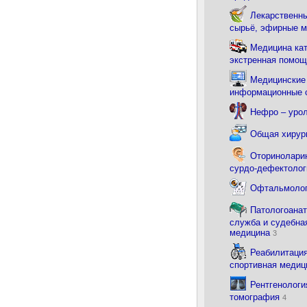
Лекарственны
сырьё, эфирные 
Медицина ка
экстренная помо
Медицинские
информационные
Нефро – уро
Общая хирур
Оториноларин
сурдо-дефектоло
Офтальмоло
Патологоана
служба и судебна
медицина
3
Реабилитация
спортивная меди
Рентгенологи
томография
4