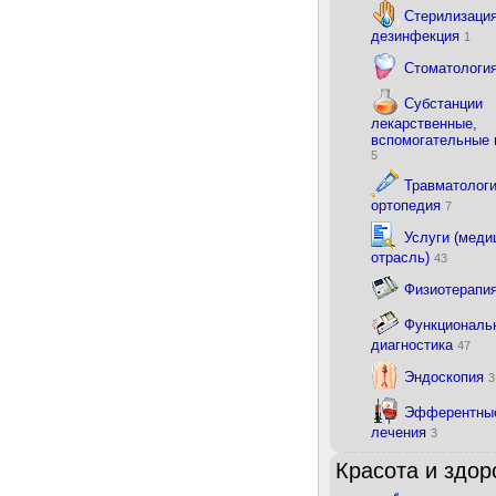
Стерилизация
дезинфекция
1
Стоматологи
Субстанции
лекарственные,
вспомогательные
5
Травматологи
ортопедия
7
Услуги (меди
отрасль)
43
Физиотерапи
Функциональ
диагностика
47
Эндоскопия
3
Эфферентны
лечения
3
Красота и здор