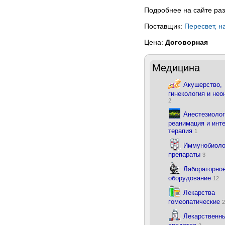
Подробнее на сайте р
Поставщик:
Пересвет, н
Цена:
Договорная
Медицина
Акушерство,
гинекология и нео
2
Анестезиолог
реанимация и инт
терапия
1
Иммунобиоло
препараты
3
Лабораторно
оборудование
12
Лекарства
гомеопатические
2
Лекарственн