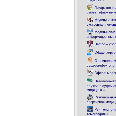
средства
3
Лекарственны
сырьё, эфирные 
Медицина ка
экстренная помо
Медицинские
информационные
Нефро – уро
Общая хирур
Оториноларин
сурдо-дефектоло
Офтальмоло
Патологоана
служба и судебна
медицина
3
Реабилитация
спортивная меди
Рентгенологи
томография
4