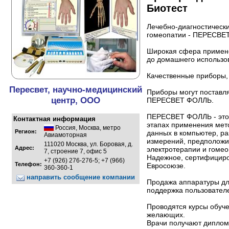
Биотест
Лечебно-диагностическ
гомеопатии - ПЕРЕСВЕ
Широкая сфера примен
до домашнего использо
Качественные приборы, 
Пересвет, научно-медицинский
Приборы могут поставл
центр, ООО
ПЕРЕСВЕТ ФОЛЛЬ.
ПЕРЕСВЕТ ФОЛЛЬ - это 
Контактная информация
этапах применения мет
Россия
,
Москва
,
метро
Регион:
данных в компьютер, ра
Авиамоторная
измерений, предположи
111020 Москва, ул. Боровая, д.
Адрес:
электротерапии и гомео
7, строение 7, офис 5
Надежное, сертифициро
+7 (926) 276-276-5; +7 (966)
Телефон:
Евросоюзе.
360-360-1
направить сообщение компании
Продажа аппаратуры дл
поддержка пользовател
Проводятся курсы обуче
желающих.
Врачи получают диплом