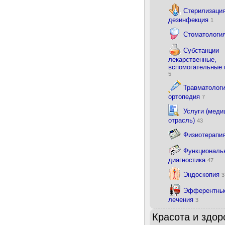
Стерилизация
дезинфекция
1
Стоматологи
Субстанции
лекарственные,
вспомогательные
5
Травматологи
ортопедия
7
Услуги (меди
отрасль)
43
Физиотерапи
Функциональ
диагностика
47
Эндоскопия
3
Эфферентны
лечения
3
Красота и здор