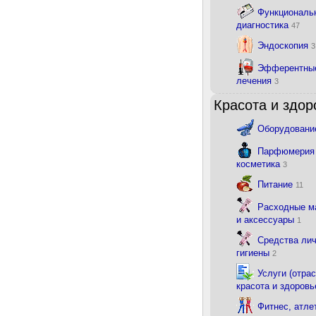
Функциональ
диагностика
47
Эндоскопия
3
Эфферентны
лечения
3
Красота и здор
Оборудован
Парфюмерия
косметика
3
Питание
11
Расходные м
и аксессуары
1
Средства ли
гигиены
2
Услуги (отрас
красота и здоровь
Фитнес, атле