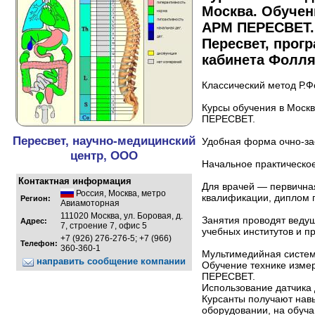
Москва. Обучен
АРМ ПЕРЕСВЕТ. 
Пересвет, прог
кабинета Фолля
Классический метод Р.Ф
Курсы обучения в Моск
ПЕРЕСВЕТ.
Пересвет, научно-медицинский
Удобная форма очно-за
центр, ООО
Начальное практическо
Контактная информация
Для врачей — первична
Россия
,
Москва
,
метро
квалификации, диплом 
Регион:
Авиамоторная
111020 Москва, ул. Боровая, д.
Занятия проводят веду
Адрес:
7, строение 7, офис 5
учебных институтов и п
+7 (926) 276-276-5; +7 (966)
Телефон:
360-360-1
Мультимедийная систем
направить сообщение компании
Обучение технике изме
ПЕРЕСВЕТ.
Использование датчика 
Курсанты получают нав
оборудовании, на обу