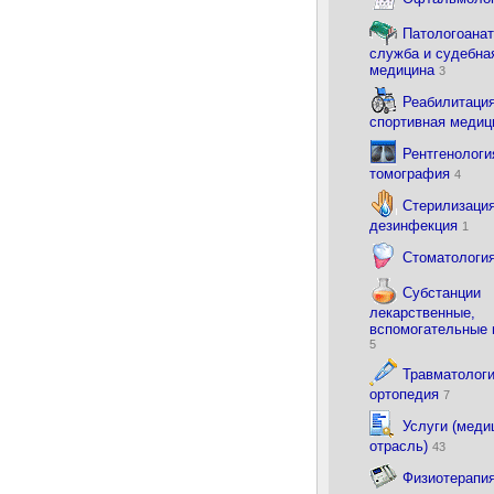
Патологоана
служба и судебна
медицина
3
Реабилитация
спортивная меди
Рентгенологи
томография
4
Стерилизация
дезинфекция
1
Стоматологи
Субстанции
лекарственные,
вспомогательные
5
Травматологи
ортопедия
7
Услуги (меди
отрасль)
43
Физиотерапи