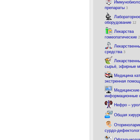
Иммунобиоло
препараты
3
Лабораторно
оборудование
12
Лекарства
гомеопатические
2
Лекарственн
средства
3
Лекарственны
сырьё, эфирные 
Медицина ка
экстренная помо
Медицинские
информационные
Нефро – уро
Общая хирур
Оториноларин
сурдо-дефектоло
Офтальмоло