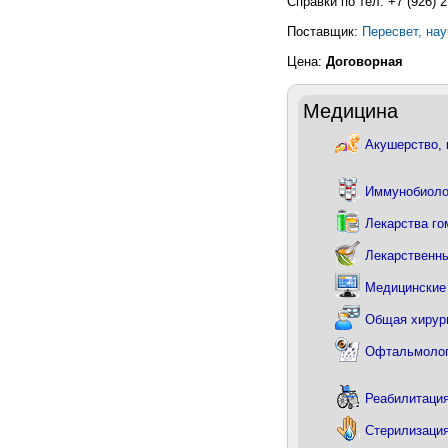
Справки по тел. +7 (926) 2
Поставщик:
Пересвет, на
Цена:
Договорная
Медицина
Акушерство, 
Иммунобиоло
Лекарства г
Лекарственн
Медицинские
Общая хирур
Офтальмоло
Реабилитаци
Стерилизаци