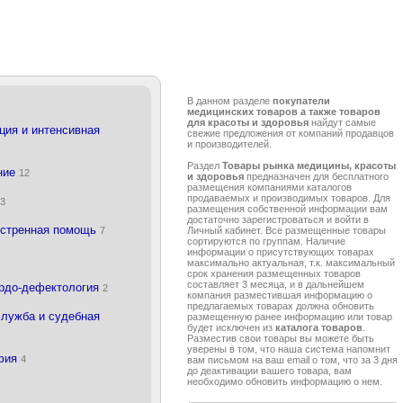
В данном разделе
покупатели
медицинских товаров а также товаров
для красоты и здоровья
найдут самые
ция и интенсивная
свежие предложения от компаний продавцов
и производителей.
Раздел
Товары рынка медицины, красоты
ние
12
и здоровья
предназначен для бесплатного
размещения компаниями каталогов
продаваемых и производимых товаров. Для
а
3
размещения собственной информации вам
достаточно зарегистроваться и войти в
кстренная помощь
7
Личный кабинет. Все размещенные товары
сортируются по группам. Наличие
информации о присутствующих товарах
максимально актуальная, т.к. максимальный
срок хранения размещенных товаров
составляет 3 месяца, и в дальнейшем
урдо-дефектология
2
компания разместившая информацию о
предлагаемых товарах должна обновить
служба и судебная
размещенную ранее информацию или товар
будет исключен из
каталога товаров
.
Разместив свои товары вы можете быть
уверены в том, что наша система напомнит
афия
4
вам письмом на ваш email о том, что за 3 дня
до деактивации вашего товара, вам
необходимо обновить информацию о нем.