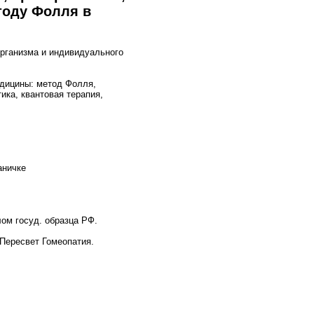
тоду Фолля в
рганизма и индивидуального
дицины: метод Фолля,
ика, квантовая терапия,
аничке
ом госуд. образца РФ.
Пересвет Гомеопатия.