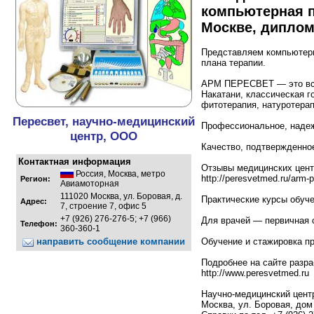
компьютерная п
Москве, дипло
Представляем компьютер
плана терапии.
АРМ ПЕРЕСВЕТ — это все 
Накатани, классическая г
фитотерапия, натуротерап
Пересвет, научно-медицинский
Профессиональное, надеж
центр, ООО
Качество, подтвержденно
Контактная информация
Отзывы медицинских цент
Россия
,
Москва
,
метро
http://peresvetmed.ru/arm-
Регион:
Авиамоторная
111020 Москва, ул. Боровая, д.
Практические курсы обуч
Адрес:
7, строение 7, офис 5
+7 (926) 276-276-5; +7 (966)
Для врачей — первичная с
Телефон:
360-360-1
направить сообщение компании
Обучение и стажировка п
Подробнее на сайте разр
http://www.peresvetmed.ru
Научно-медицинский цен
Москва, ул. Боровая, дом 