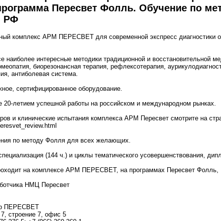
рограмма Пересвет Фолль. Обучение по ме
м РФ
ный комплекс АРМ ПЕРЕСВЕТ для современной экспресс диагностики о
наиболее интересные методики традиционной и восстановительной ме
омеопатия, биорезонансная терапия, рефлексотерапия, аурикулодиагност
ия, антиболевая система.
ное, сертифицированное оборудование.
е 20-летием успешной работы на российском и международном рынках.
ров и клинические испытания комплекса АРМ Пересвет смотрите на стр
peresvet_review.html
ения по методу Фолля для всех желающих.
пециализация (144 ч.) и циклы тематического усовершенствования, дипл
роходит на комплексе АРМ ПЕРЕСВЕТ, на программах Пересвет Фолль, 
аботчика НМЦ Пересвет
тр ПЕРЕСВЕТ
7, строение 7, офис 5