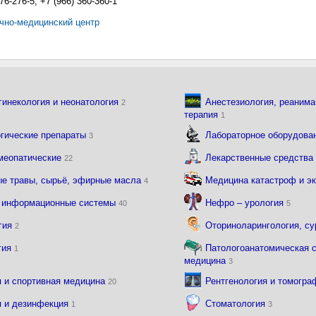
76-276-5; +7 (966) 360-360-1
учно-медицинский центр
гинекология и неонатология
Анестезиология, реанима
2
терапия
1
гические препараты
Лабораторное оборудова
3
омеопатические
Лекарственные средств
22
ые травы, сырьё, эфирные масла
Медицина катастроф и э
4
 информационные системы
Нефро – урология
40
5
гия
Оториноларингология, с
2
гия
Патологоанатомическая 
1
медицина
3
я и спортивная медицина
Рентгенология и томогр
20
я и дезинфекция
Стоматология
1
3