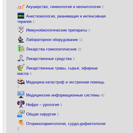
Акушерство, гинекология и неонатология
2
Анестезиология, реанимация и интенсивная
терапия
1
Иммунобиологические препараты
3
Лабораторное оборудование
12
Лекарства гомеопатические
22
Лекарственные средства
3
Лекарственные травы, сырьё, эфирные
масла
4
Медицина катастроф и экстренная помощь
7
Медицинские информационные системы
40
Нефро – урология
5
Общая хирургия
2
Оториноларингология, сурдо-дефектология
2