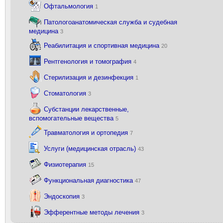
Офтальмология
1
Патологоанатомическая служба и судебная
медицина
3
Реабилитация и спортивная медицина
20
Рентгенология и томография
4
Стерилизация и дезинфекция
1
Стоматология
3
Субстанции лекарственные,
вспомогательные вещества
5
Травматология и ортопедия
7
Услуги (медицинская отрасль)
43
Физиотерапия
15
Функциональная диагностика
47
Эндоскопия
3
Эфферентные методы лечения
3