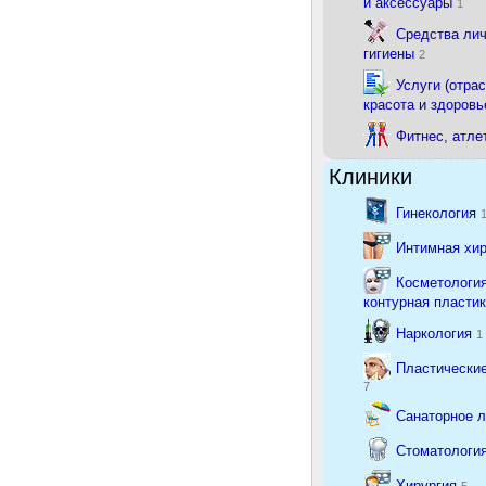
и аксессуары
1
Средства ли
гигиены
2
Услуги (отрас
красота и здоровь
Фитнес, атле
Клиники
Гинекология
Интимная хи
Косметология
контурная пласти
Наркология
1
Пластические
7
Санаторное 
Стоматологи
Хирургия
5