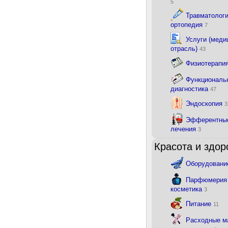
5
Травматологи
ортопедия
7
Услуги (меди
отрасль)
43
Физиотерапи
Функциональ
диагностика
47
Эндоскопия
3
Эфферентны
лечения
3
Красота и здор
Оборудован
Парфюмерия
косметика
3
Питание
11
Расходные м