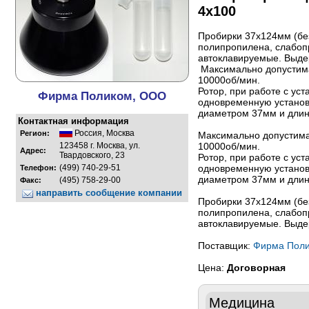
4x100
Пробирки 37х124мм (без
полипропилена, слабоп
автоклавируемые. Выде
Максимально допустима
10000об/мин.
Ротор, при работе с ус
Фирма Поликом, ООО
одновременную установ
диаметром 37мм и длин
Контактная информация
Россия
,
Москва
Регион:
Максимально допустима
123458 г. Москва, ул.
10000об/мин.
Адрес:
Твардовского, 23
Ротор, при работе с ус
(499) 740-29-51
одновременную установ
Телефон:
диаметром 37мм и длин
(495) 758-29-00
Факс:
направить сообщение компании
Пробирки 37х124мм (без
полипропилена, слабоп
автоклавируемые. Выде
Поставщик:
Фирма Пол
Цена:
Договорная
Медицина