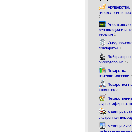
Акушерство,
гинекология и нео
2
Анестезиолог
реанимация и инт
терапия
1
Иммунобиоло
препараты
3
Лабораторно
оборудование
12
Лекарства
гомеопатические
2
Лекарственн
средства
3
Лекарственны
сырьё, эфирные 
Медицина ка
экстренная помо
Медицинские
информационные