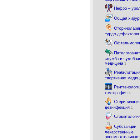
Нефро – уро
Общая хирур
Оториноларин
сурдо-дефектоло
Офтальмоло
Патологоана
служба и судебна
медицина
3
Реабилитация
спортивная меди
Рентгенологи
томография
4
Стерилизация
дезинфекция
1
Стоматологи
Субстанции
лекарственные,
вспомогательные