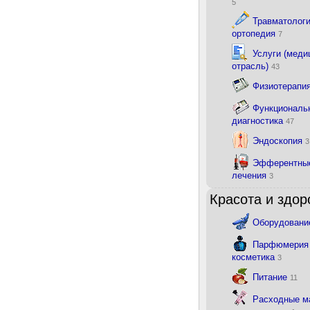
5
Травматологи
ортопедия
7
Услуги (меди
отрасль)
43
Физиотерапи
Функциональ
диагностика
47
Эндоскопия
3
Эфферентны
лечения
3
Красота и здор
Оборудован
Парфюмерия
косметика
3
Питание
11
Расходные м