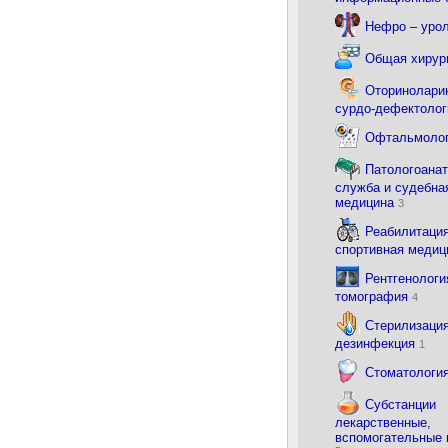
Нефро – уро
Общая хирур
Оториноларин
сурдо-дефектоло
Офтальмоло
Патологоана
служба и судебна
медицина
3
Реабилитация
спортивная меди
Рентгенологи
томография
4
Стерилизация
дезинфекция
1
Стоматологи
Субстанции
лекарственные,
вспомогательные