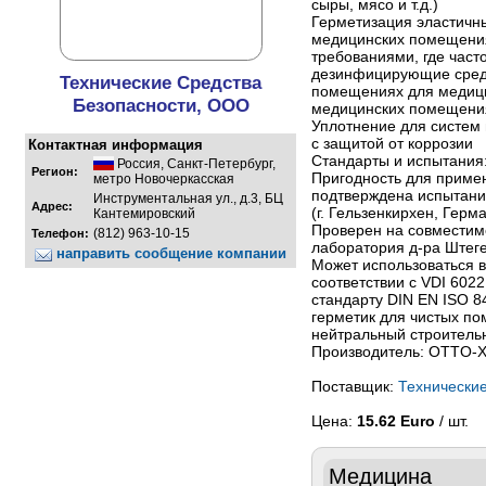
сыры, мясо и т.д.)
Герметизация эластичн
медицинских помещения
требованиями, где час
дезинфицирующие средс
Технические Средства
помещениях для медици
Безопасности, ООО
медицинских помещени
Уплотнение для систем
с защитой от коррозии
Контактная информация
Стандарты и испытания
Россия
,
Санкт-Петербург
,
Регион:
Пригодность для приме
метро Новочеркасская
подтверждена испытани
Инструментальная ул., д.3, БЦ
Адрес:
(г. Гельзенкирхен, Герм
Кантемировский
Проверен на совместимо
(812) 963-10-15
Телефон:
лаборатория д-ра Штеге
направить сообщение компании
Может использоваться 
соответствии с VDI 6022
стандарту DIN EN ISO 8
герметик для чистых п
нейтральный строитель
Производитель: OTTO-
Поставщик:
Технически
Цена:
15.62 Euro
/ шт.
Медицина