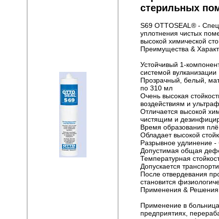
стерильных по
S69 OTTOSEAL® - Специ
уплотнения чистых пом
высокой химической ст
Преимущества & Характ
Устойчивый 1-компонен
системой вулканизации
Прозрачный, белый, мат
по 310 мл
Очень высокая стойкос
воздействиям и ультра
Отличается высокой хим
чистящим и дезинфици
Время образования плён
Обладает высокой стойк
Разрывное удлинение -
Допустимая общая деф
Температурная стойкост
Допускается транспорти
После отвердевания про
становится физиологич
Применения & Решения
Применение в больница
предприятиях, перераб