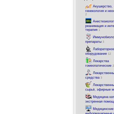
Акушерство,
гинекология и нео
2
Анестезиолог
реанимация и инт
терапия
1
Иммунобиоло
препараты
3
Лабораторно
оборудование
12
Лекарства
гомеопатические
2
Лекарственн
средства
3
Лекарственны
сырьё, эфирные 
Медицина ка
экстренная помо
Медицинские
информационные