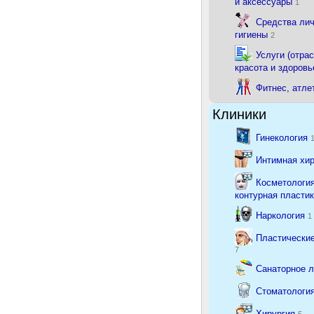
и аксессуары
1
Средства ли
гигиены
2
Услуги (отрас
красота и здоровь
Фитнес, атле
Клиники
Гинекология
Интимная хи
Косметология
контурная пласти
Наркология
1
Пластические
7
Санаторное 
Стоматологи
Хирургия
5