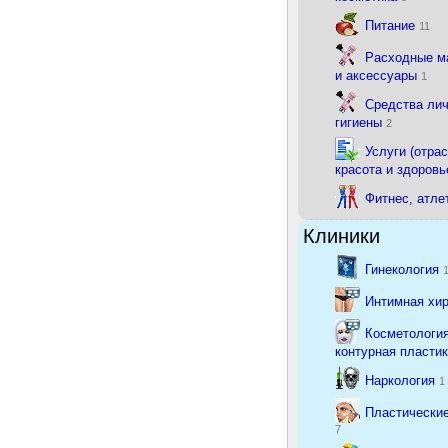
Питание
11
Расходные м
и аксессуары
1
Средства ли
гигиены
2
Услуги (отрас
красота и здоровь
Фитнес, атле
Клиники
Гинекология
Интимная хи
Косметология
контурная пласти
Наркология
1
Пластические
7