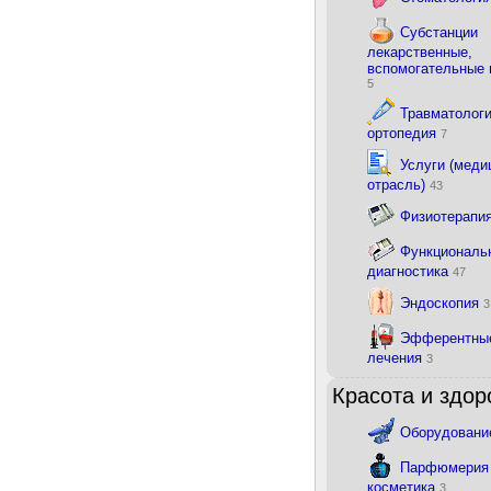
Субстанции
лекарственные,
вспомогательные
5
Травматологи
ортопедия
7
Услуги (меди
отрасль)
43
Физиотерапи
Функциональ
диагностика
47
Эндоскопия
3
Эфферентны
лечения
3
Красота и здор
Оборудован
Парфюмерия
косметика
3