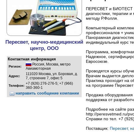
ПЕРЕСВЕТ и БИОТЕСТ -
диагностики, терапии и
методу Р.Фолля.
Компьютерный комплек
профессионалов + уник
Панорамная диагностика
Пересвет, научно-медицинский
индивидуальный курс т
центр, ООО
Программа, комфортная
Надежное, сертифициро
Контактная информация
Евросоюзе.
Россия
,
Москва
,
метро
Регион:
Авиамоторная
Проводятся курсы обуч
111020 Москва, ул. Боровая, д.
Врачам выдается дипло
Адрес:
7, строение 7, офис 5
Практика проходит на
+7 (926) 276-276-5; +7 (966)
на программе Пересвет
Телефон:
360-360-1
направить сообщение компании
Продажа оборудования 
поддержка от разработч
Подробнее на сайте ра
http://peresvetmed.ru/pvo
Справки по тел. +7 (926
Поставщик:
Пересвет, н