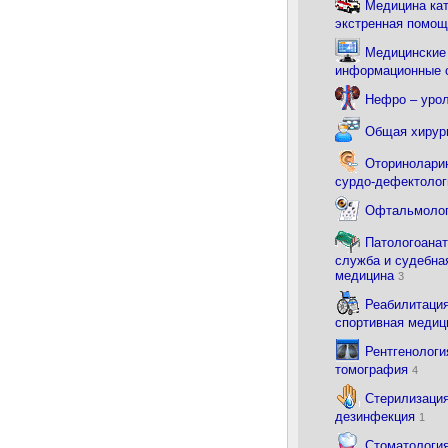
Медицина ка
экстренная помо
Медицинские
информационные
Нефро – уро
Общая хирур
Оториноларин
сурдо-дефектоло
Офтальмоло
Патологоана
служба и судебна
медицина
3
Реабилитация
спортивная меди
Рентгенологи
томография
4
Стерилизация
дезинфекция
1
Стоматологи