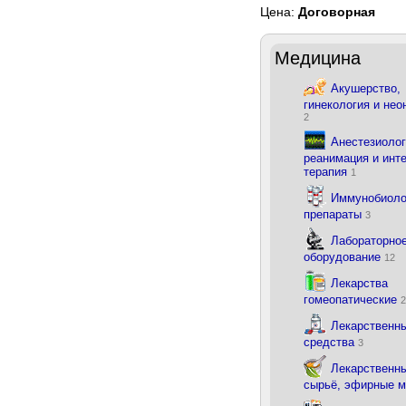
Цена:
Договорная
Медицина
Акушерство,
гинекология и нео
2
Анестезиолог
реанимация и инт
терапия
1
Иммунобиоло
препараты
3
Лабораторно
оборудование
12
Лекарства
гомеопатические
2
Лекарственн
средства
3
Лекарственны
сырьё, эфирные 