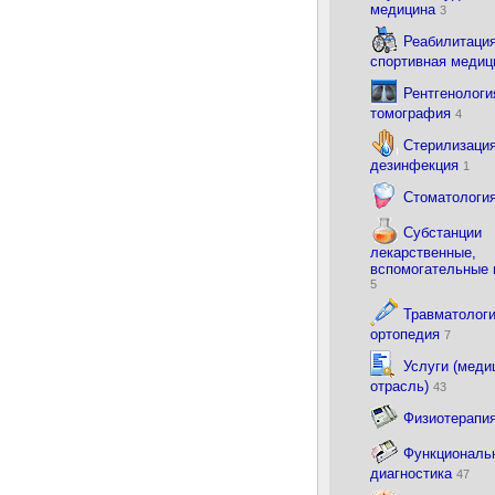
медицина
3
Реабилитация
спортивная меди
Рентгенологи
томография
4
Стерилизация
дезинфекция
1
Стоматологи
Субстанции
лекарственные,
вспомогательные
5
Травматологи
ортопедия
7
Услуги (меди
отрасль)
43
Физиотерапи
Функциональ
диагностика
47