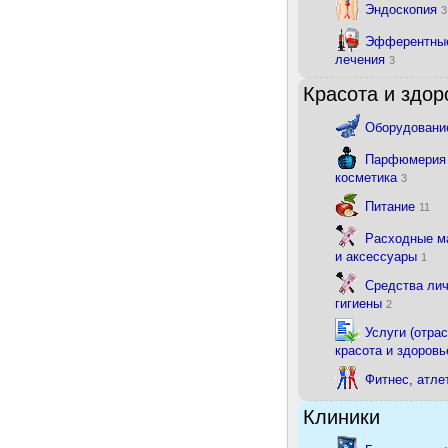
Эндоскопия
3
Эфферентны
лечения
3
Красота и здор
Оборудован
Парфюмерия
косметика
3
Питание
11
Расходные м
и аксессуары
1
Средства ли
гигиены
2
Услуги (отрас
красота и здоровь
Фитнес, атле
Клиники