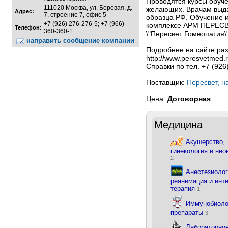
Проводятся курсы обуче
111020 Москва, ул. Боровая, д.
желающих. Врачам выда
Адрес:
7, строение 7, офис 5
образца РФ. Обучение 
+7 (926) 276-276-5; +7 (966)
комплексе АРМ ПЕРЕСВЕ
Телефон:
360-360-1
\"Пересвет Гомеопатия\"
направить сообщение компании
Подробнее на сайте р
http://www.peresvetmed.
Справки по тел. +7 (926
Поставщик:
Пересвет, н
Цена:
Договорная
Медицина
Акушерство,
гинекология и нео
2
Анестезиолог
реанимация и инт
терапия
1
Иммунобиоло
препараты
3
Лабораторно