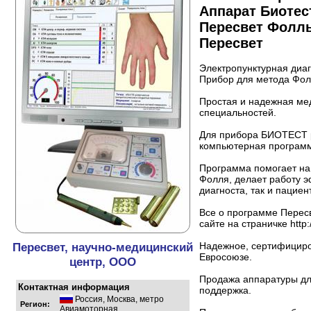
Аппарат Биотес
Пересвет Фолл
Пересвет
Электропунктурная диаг
Прибор для метода Фол
Простая и надежная мед
специальностей.
Для прибора БИОТЕСТ 
компьютерная программа
Программа помогает на
Фолля, делает работу э
диагноста, так и пациен
Все о программе Перес
сайте на страничке http:
Пересвет, научно-медицинский
Надежное, сертифициро
Евросоюзе.
центр, ООО
Продажа аппаратуры дл
Контактная информация
поддержка.
Россия
,
Москва
,
метро
Регион:
Авиамоторная