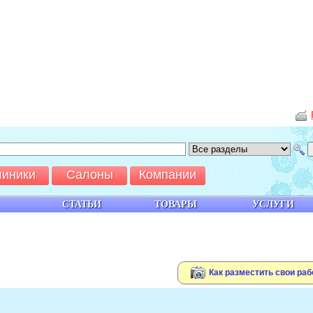
линики
Салоны
Компании
СТАТЬИ
ТОВАРЫ
УСЛУГИ
Как разместить свои раб