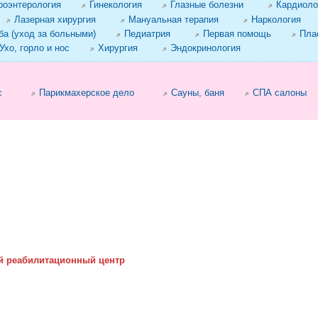
роэнтерология
Гинекология
Глазные болезни
Кардиоло
Лазерная хирургия
Мануальная терапия
Наркология
а (уход за больными)
Педиатрия
Первая помощь
Пла
Ухо, горло и нос
Хирургия
Эндокринология
с
Парикмахерское дело
Сауны, баня
СПА салоны
й реабилитационный центр