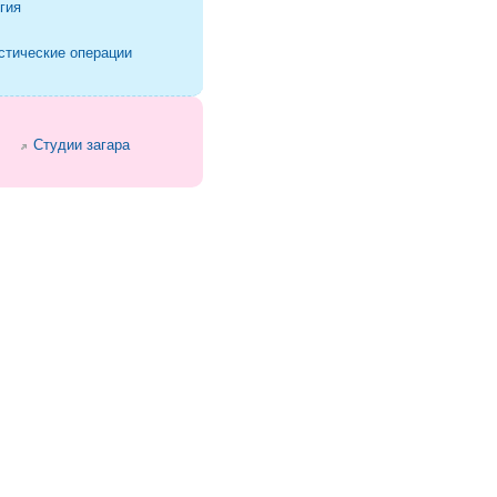
гия
стические операции
Студии загара