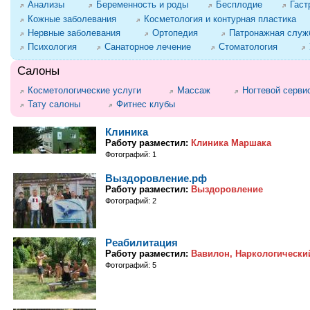
Анализы
Беременность и роды
Бесплодие
Гаст
Кожные заболевания
Косметология и контурная пластика
Нервные заболевания
Ортопедия
Патронажная служб
Психология
Санаторное лечение
Стоматология
Салоны
Косметологические услуги
Массаж
Ногтевой серви
Тату салоны
Фитнес клубы
Клиника
Работу разместил:
Клиника Маршака
Фотографий: 1
Выздоровление.рф
Работу разместил:
Выздоровление
Фотографий: 2
Реабилитация
Работу разместил:
Вавилон, Наркологически
Фотографий: 5