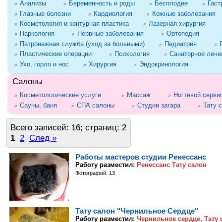
Анализы
Беременность и роды
Бесплодие
Гаст
Глазные болезни
Кардиология
Кожные заболевания
Косметология и контурная пластика
Лазерная хирургия
Наркология
Нервные заболевания
Ортопедия
Патронажная служба (уход за больными)
Педиатрия
Пластические операции
Психология
Санаторное лече
Ухо, горло и нос
Хирургия
Эндокринология
Салоны
Косметологические услуги
Массаж
Ногтевой серви
Сауны, баня
СПА салоны
Студии загара
Тату 
Всего записей: 16; страниц: 2
1
2
След »
Работы мастеров студии Ренессанс
Работу разместил:
Ренессанс Тату салон
Фотографий: 13
Тату салон "Чернильное Сердце"
Работу разместил:
Чернильное сердце, Тату 