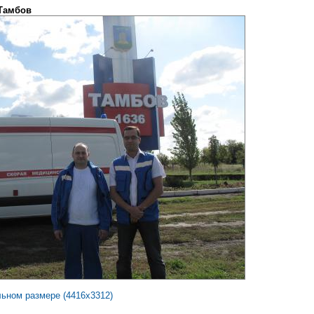
 Тамбов
льном размере (4416x3312)