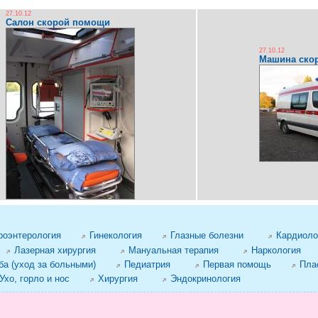
27.10.12
Салон скорой помощи
27.10.12
Машина ско
роэнтерология
Гинекология
Глазные болезни
Кардиоло
Лазерная хирургия
Мануальная терапия
Наркология
а (уход за больными)
Педиатрия
Первая помощь
Пла
Ухо, горло и нос
Хирургия
Эндокринология