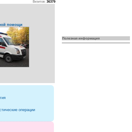
Визитов:
36379
рой помощи
Полезная информация
гия
стические операции