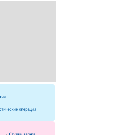
гия
стические операции
Студии загара