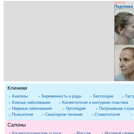
20.01.10
Подтяжка 
Клиники
Анализы
Беременность и роды
Бесплодие
Гаст
Кожные заболевания
Косметология и контурная пластика
Нервные заболевания
Ортопедия
Патронажная служб
Психология
Санаторное лечение
Стоматология
Салоны
Косметологические услуги
Массаж
Ногтевой серви