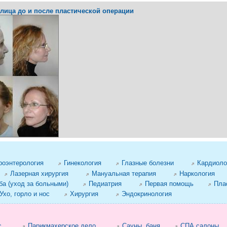
лица до и после пластической операции
роэнтерология
Гинекология
Глазные болезни
Кардиоло
Лазерная хирургия
Мануальная терапия
Наркология
а (уход за больными)
Педиатрия
Первая помощь
Пла
Ухо, горло и нос
Хирургия
Эндокринология
с
Парикмахерское дело
Сауны, баня
СПА салоны