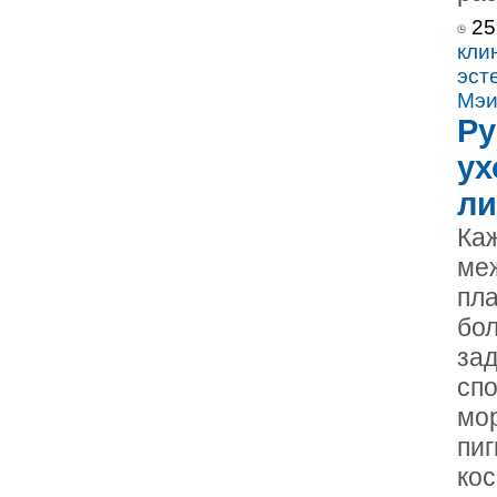
25
кли
эст
Мэи
Ру
ух
ли
Ка
ме
пла
бо
зад
спо
мо
пи
ко