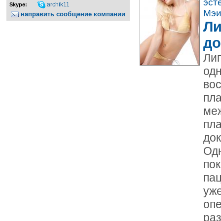
эст
archik11
Skype:
Мэи
направить сообщение компании
Ли
до
Лип
од
во
пла
ме
пла
док
Од
пок
пац
уже
оп
раз