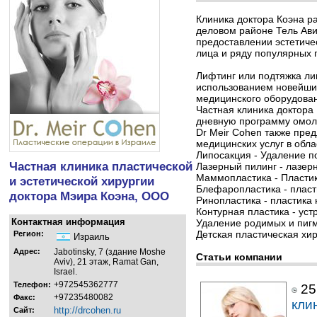
Клиника доктора Коэна р
деловом районе Тель Ави
предоставлении эстетиче
лица и ряду популярных 
Лифтинг или подтяжка лиц
использованием новейши
медицинского оборудован
Частная клиника доктора
дневную программу омол
Dr Meir Cohen также пре
медицинских услуг в обла
Липосакция - Удаление п
Частная клиника пластической
Лазерный пилинг - лазер
Маммопластика - Пластик
и эстетической хирургии
Блефаропластика - пласт
доктора Мэира Коэна, ООО
Ринопластика - пластика 
Контурная пластика - ус
Контактная информация
Удаление родимых и пигм
Детская пластическая хир
Регион:
Израиль
Адрес:
Jabotinsky, 7 (здание Moshe
Статьи компании
Aviv), 21 этаж, Ramat Gan,
Israel.
+972545362777
Телефон:
25
+97235480082
Факс:
кли
http://drcohen.ru
Сайт: