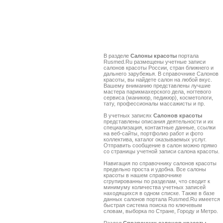
В разделе
Салоны красоты
портала
Rusmed.Ru размещены учетные записи
салонов красоты России, стран ближнего и
дальнего зарубежья. В справочнике Салонов
красоты, вы найдете салон на любой вкус.
Вашему вниманию представлены лучшие
мастера парикмахерского дела, ногтевого
сервиса (маникюр, педикюр), косметологи,
тату, профессионалы массажисты и пр.
В учетных записях
Салонов красоты
представлены описания деятельности и их
специализация, контактные данные, ссылки
на веб-сайты, портфолио работ и фото
коллектива, каталог оказываемых услуг.
Отправить сообщение в салон можно прямо
со страницы учетной записи салона красоты.
Навигация по справочнику салонов красоты
предельно проста и удобна. Все салоны
красоты в нашем справочнике
сгрупированны по разделам, что сводит к
минимуму количества учетных записей
находящихся в одном списке. Также в базе
данных салонов портала Rusmed.Ru имеется
быстрая система поиска по ключевым
словам, выборка по Стране, Городу и Метро.