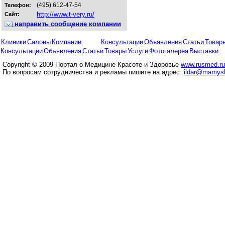
(495) 612-47-54
Телефон:
http://www.t-very.ru/
Сайт:
направить сообщение компании
Клиники
Салоны
Компании
Консультации
Объявления
Статьи
Товар
Консультации
Объявления
Статьи
Товары
Услуги
Фотогалерея
Выставки
Copyright © 2009 Портал о Медицине Красоте и Здоровье
www.rusmed.ru
По вопросам сотрудничества и рекламы пишите на адрес:
ildar@mamysh