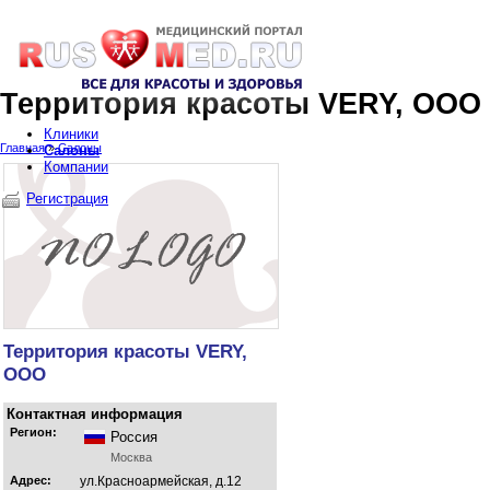
Территория красоты VERY, ООО
Клиники
Главная
»
Салоны
Салоны
Компании
Регистрация
Территория красоты VERY,
ООО
Контактная информация
Регион:
Россия
Москва
Адрес:
ул.Красноармейская, д.12