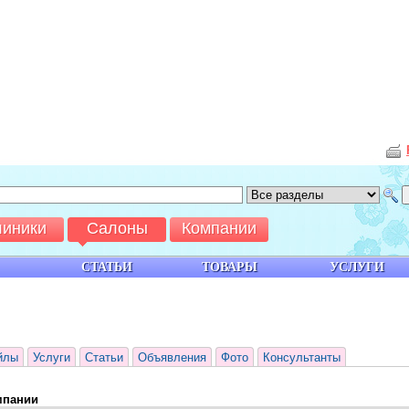
линики
Салоны
Компании
СТАТЬИ
ТОВАРЫ
УСЛУГИ
йлы
Услуги
Статьи
Объявления
Фото
Консультанты
мпании