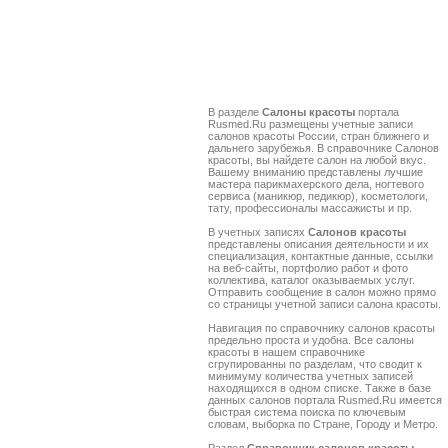
В разделе
Салоны красоты
портала
Rusmed.Ru размещены учетные записи
салонов красоты России, стран ближнего и
дальнего зарубежья. В справочнике Салонов
красоты, вы найдете салон на любой вкус.
Вашему вниманию представлены лучшие
мастера парикмахерского дела, ногтевого
сервиса (маникюр, педикюр), косметологи,
тату, профессионалы массажисты и пр.
В учетных записях
Салонов красоты
представлены описания деятельности и их
специализация, контактные данные, ссылки
на веб-сайты, портфолио работ и фото
коллектива, каталог оказываемых услуг.
Отправить сообщение в салон можно прямо
со страницы учетной записи салона красоты.
Навигация по справочнику салонов красоты
предельно проста и удобна. Все салоны
красоты в нашем справочнике
сгрупированны по разделам, что сводит к
минимуму количества учетных записей
находящихся в одном списке. Также в базе
данных салонов портала Rusmed.Ru имеется
быстрая система поиска по ключевым
словам, выборка по Стране, Городу и Метро.